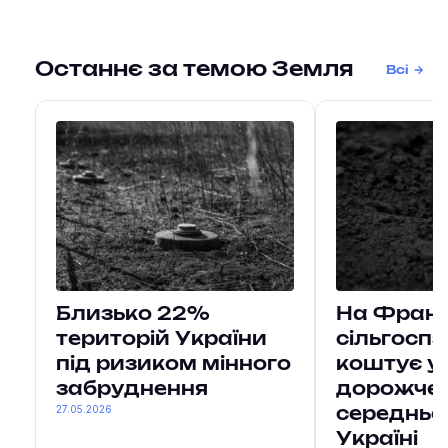
Останнє за темою Земля
Всі
Близько 22%
На Франк
територій України
сільгосп
під ризиком мінного
коштує у 
забруднення
дорожче 
27.05.2026
середньої
Україні