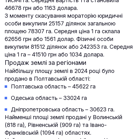
тисячі га. Середня вартість 1 га становила
46678 грн або 1163 долара.
З моменту скасування мораторію юридичні
особи викупили 25157 ділянок загальною
площею 78307 га. Середня ціна 1 га склала
62656 грн або 1561 долар. Фізичні особи
викупили 81512 ділянок або 242353 га. Середня
ціна 1 га – 41510 грн або 1034 долара.
Продаж землі за регіонами
Найбільшу площу землі в 2024 році було
продано в Полтавській області:
Полтавська область – 45622 га
Одеська область – 33024 га
Дніпропетровська область – 30623 га.
Найменші площі землі продані у Волинській
(818 га), Рівненській (909 га) та Івано-
Франківській (1094 га) областях.