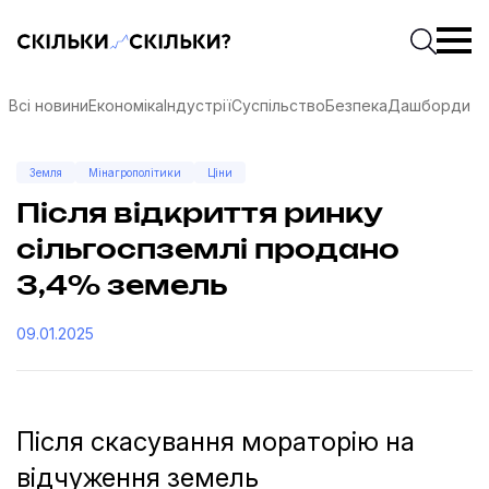
Скільки-скільки? — Медіа про суспільні дані
Введіть
Почати 
Всі новини
Економіка
Індустрії
Суспільство
Безпека
Дашборди
Земля
Мінагрополітики
Ціни
Після відкриття ринку
сільгоспземлі продано
3,4% земель
09.01.2025
Після скасування мораторію на
соцмережах
відчуження земель