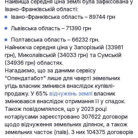
Найвища середня ціна землі була зафіксована у
Івано-Франківській області:
Івано-Франківська область – 89744 грн
Львівська область – 71390 грн
Полтавська область – 66232 грн.
Найнижча середня ціна у Запорізькій (33981
грн), Миколаївській (34033 грн) та Сумській
(34936 грн) областях.
Нагадаємо, що за даними сервісу
“Опендатабот” лише для чверті земельних
угідь власник змінився внаслідок купівлі-
продажу. У 65%
відчужень землі
власник
змінювався внаслідок отримання її у спадок.
Також повідомлялося, що у 2023 році
нотаріусами зареєстровано 307622 договори
щодо відчуження земельних ділянок, а також
земельних часток (паїв). З них 104375 договорів