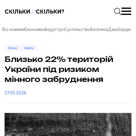
Скільки-скільки? — Медіа про суспільні дані
Введіть
Почати 
Всі новини
Економіка
Індустрії
Суспільство
Безпека
Дашборди
Війна
Земля
Близько 22% територій
України під ризиком
мінного забруднення
27.05.2026
соцмережах