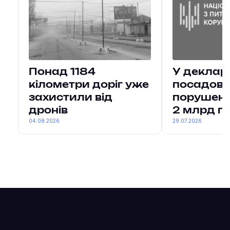
Понад 1184
У деклар
кілометри доріг уже
посадовц
захистили від
порушень
дронів
2 млрд г
04.08.2026
29.07.2026