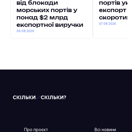
від блокади
портів ук
морських портів у
експорт в
понад $2 млрд
скоротив
07.08.2026
експортної виручки
09.08.2026
Про проєкт
Всі новини