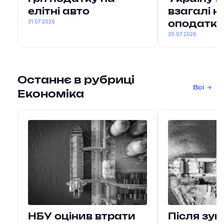
елітні авто
взагалі н
31.07.2026
оподатко
30.07.2026
Останнє в рубриці
Всі
Економіка
НБУ оцінив втрати
Після зу