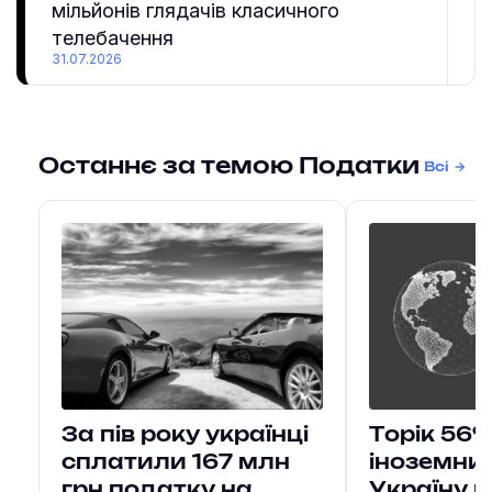
мільйонів глядачів класичного
телебачення
31.07.2026
Останнє за темою Податки
Всі
За пів року українці
Торік 56
сплатили 167 млн
іноземни
грн податку на
Україну 