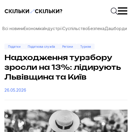
Скільки-скільки? — Медіа про суспільні дані
Введіть
Почати 
Всі новини
Економіка
Індустрії
Суспільство
Безпека
Дашборди
Податки
Податкова служба
Регіони
Туризм
Надходження турзбору
зросли на 13%: лідирують
Львівщина та Київ
26.05.2026
соцмережах