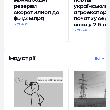
міжнародні
портів
резерви
український
скоротилися до
агроекспорт
$51,2 млрд
початку сер
10.08.2026
впав у 2,5 р
10.08.2026
Індустрії
Всі