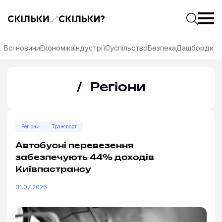
Скільки-скільки? — Медіа про суспільні дані
Введіть
Почати 
Всі новини
Економіка
Індустрії
Суспільство
Безпека
Дашборди
Регіони
Регіони
Транспорт
Автобусні перевезення
забезпечують 44% доходів
Київпастрансу
31.07.2026
соцмережах