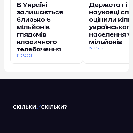
В Україні
Держстат і
залишається
науковці спі
близько 6
оцінили кіль
мільйонів
українськог
глядачів
населення у
класичного
мільйонів
27.07.2026
телебачення
31.07.2026