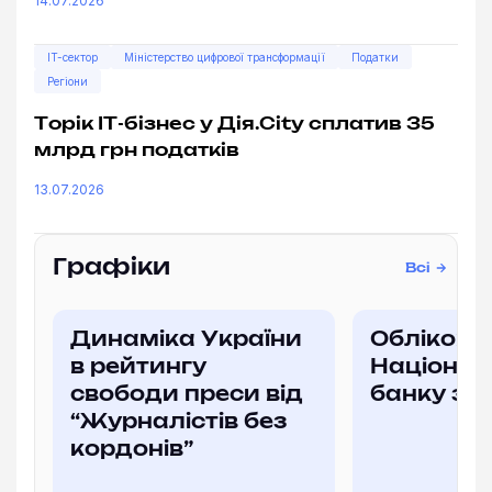
14.07.2026
IT-сектор
Міністерство цифрової трансформації
Податки
Регіони
Торік ІТ-бізнес у Дія.City сплатив 35
млрд грн податків
13.07.2026
Графіки
Всі
Динаміка України
Облікова
в рейтингу
Націонал
свободи преси від
банку за
“Журналістів без
кордонів”