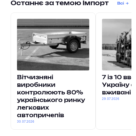
Останнє за темою Імпорт
Всі
Вітчизняні
7 із 10 вв
виробники
Україну а
контролюють 80%
вживані
29.07.2026
українського ринку
легкових
автопричепів
30.07.2026