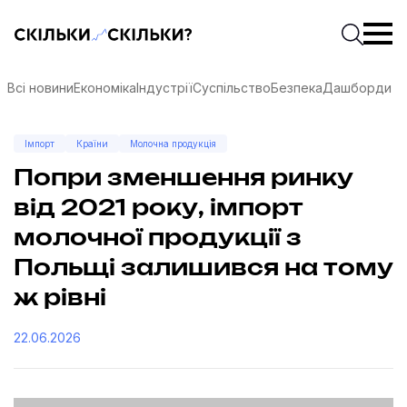
Скільки-скільки? — Медіа про суспільні дані
Введіть
Почати 
Всі новини
Економіка
Індустрії
Суспільство
Безпека
Дашборди
Імпорт
Країни
Молочна продукція
Попри зменшення ринку
від 2021 року, імпорт
молочної продукції з
Польщі залишився на тому
ж рівні
22.06.2026
соцмережах