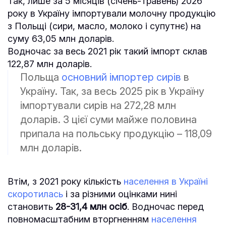
Так, лише за 5 місяців (січень-травень) 2026
року в Україну імпортували молочну продукцію
з Польщі (сири, масло, молоко і супутнє) на
суму 63,05 млн доларів.
Водночас за весь 2021 рік такий імпорт склав
122,87 млн доларів.
Польща
основний імпортер сирів
в
Україну. Так, за весь 2025 рік в Україну
імпортували сирів на 272,28 млн
доларів. З цієї суми майже половина
припала на польську продукцію – 118,09
млн доларів.
Втім, з 2021 року кількість
населення в Україні
скоротилась
і за різними оцінками нині
становить
28-31,4 млн осіб
. Водночас перед
повномасштабним вторгненням
населення