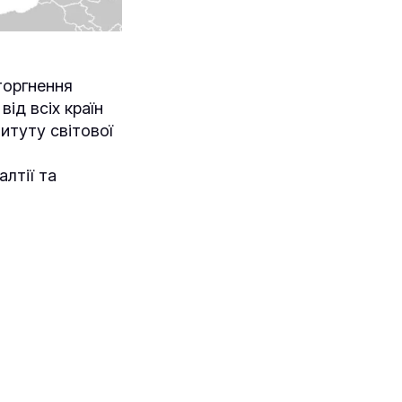
торгнення
ід всіх країн
титуту світової
лтії та