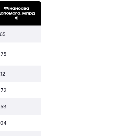
Фінансова
допомога, млрд
€
,65
,75
,12
,72
,53
,04