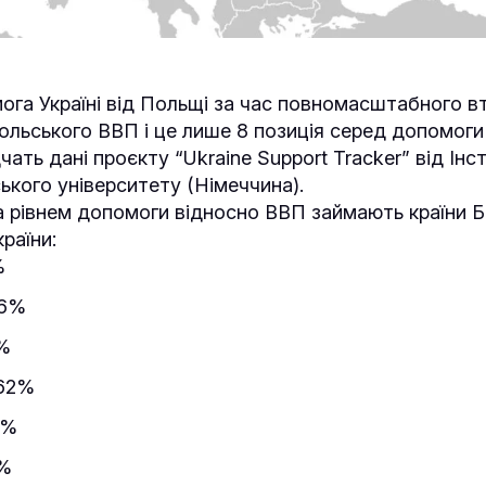
ога Україні від Польщі за час повномасштабного в
ольського ВВП і це лише 8 позиція серед допомоги в
чать дані проєкту “Ukraine Support Tracker” від Інс
ького університету (Німеччина).
а рівнем допомоги відносно ВВП займають країни Ба
раїни:
%
06%
3%
,62%
7%
6%