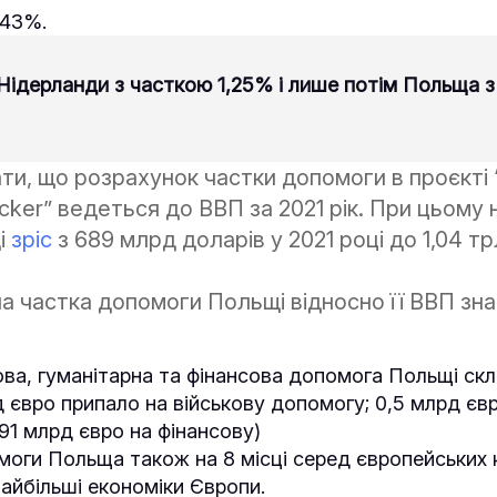
,43%.
Нідерланди з часткою 1,25% і лише потім Польща 
ти, що розрахунок частки допомоги в проєкті 
cker” ведеться до ВВП за 2021 рік. При цьому
і
зріс
з 689 млрд доларів у 2021 році до 1,04 тр
а частка допомоги Польщі відносно її ВВП зн
ова, гуманітарна та фінансова допомога Польщі ск
д євро припало на військову допомогу; 0,5 млрд єв
,91 млрд євро на фінансову)
оги Польща також на 8 місці серед європейських к
найбільші економіки Європи.