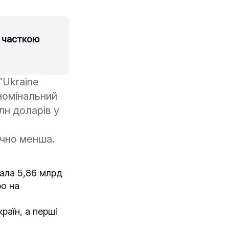
з часткою
“Ukraine
 номінальний
лн доларів у
ачно менша.
лала 5,86 млрд
ро на
раїн, а перші