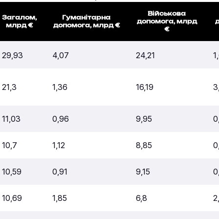
Військова
Загалом,
Гуманітарна
допомога, млрд
млрд €
допомога, млрд €
€
29,93
4,07
24,21
1
21,3
1,36
16,19
3
11,03
0,96
9,95
0
10,7
1,12
8,85
0
10,59
0,91
9,15
0
10,69
1,85
6,8
2