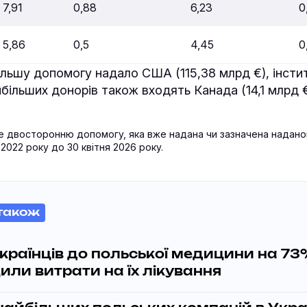
7,91
0,88
6,23
0
5,86
0,5
4,45
0
льшу допомогу надало США (115,38 млрд €), інстит
йбільших донорів також входять Канада (14,1 млрд €
е двосторонню допомогу, яка вже надана чи зазначена надан
 2022 року до 30 квітня 2026 року.
також
країнців до польської медицини на 7
ли витрати на їх лікування