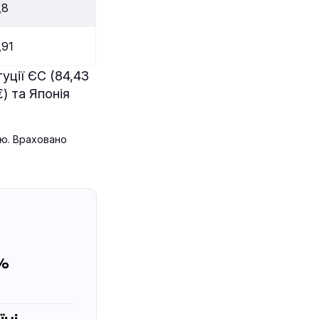
,8
,91
уції ЄС (84,43
) та Японія
ою. Враховано
3%