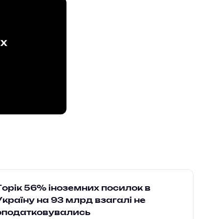
ах
Торік 56% іноземних посилок в
Україну на 93 млрд взагалі не
оподатковувались