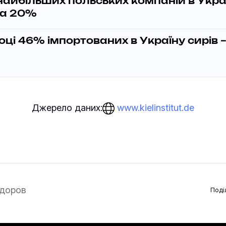
айбільших польських компаній в Украї
на 20%
оці 46% імпортованих в Україну сирів –
www.kielinstitut.de
Джерело даних:
доров
Поді