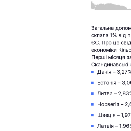
Загальна допом
склала 1% від п
ЄС. Про це свід
економіки Кільс
Перші місяця з
Скандинавські к
Данія – 3,27
Естонія – 3,
Литва – 2,8
Норвегія – 2
Швеція – 1,9
Латвія – 1,9