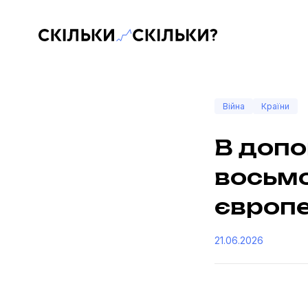
Скільки-скільки? — Медіа про суспільні дані
Війна
Країни
В допо
восьмо
європе
21.06.2026