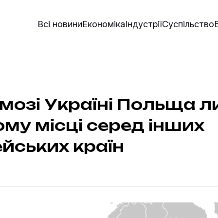
Всі новини
Економіка
Індустрії
Суспільство
мозі Україні Польща л
му місці серед інших
йських країн