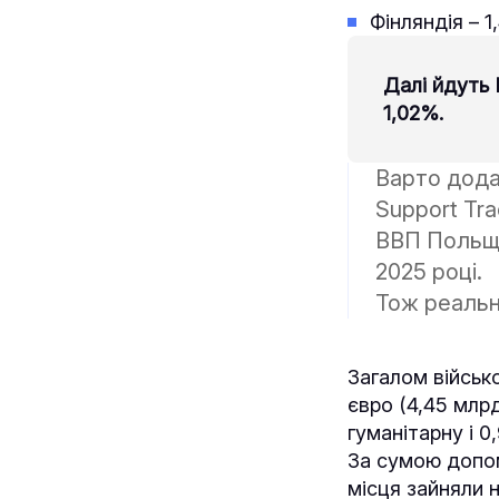
Фінляндія – 1
Далі йдуть 
1,02%.
Варто дода
Support Tra
ВВП Польщ
2025 році.
Тож реальн
Загалом військ
євро (4,45 млр
гуманітарну і 0
За сумою допом
місця зайняли 