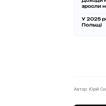
Доходи н
зросли 
У 2025 р
Польщі
Автор:
Юрій Си