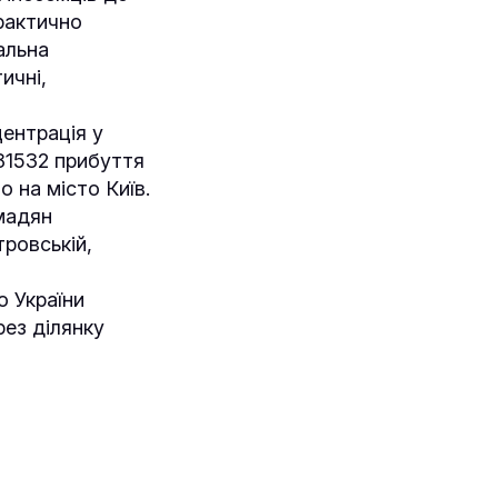
рактично
альна
ичні,
ентрація у
181532 прибуття
 на місто Київ.
омадян
тровській,
о України
рез ділянку