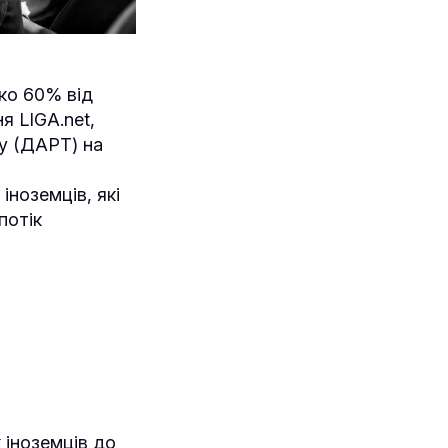
ько 60% від
я LIGA.net,
у (ДАРТ) на
іноземців, які
потік
 іноземців до