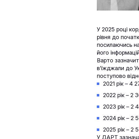
У 2025 році кор
рівня до почат
посилаючись на
його інформаці
Варто зазначити
в’їжджали до Ук
поступово відн
2021 рік – 4 2
2022 рік – 2 
2023 рік – 2 
2024 рік – 2 
2025 рік – 2 
У ДАРТ зазнача