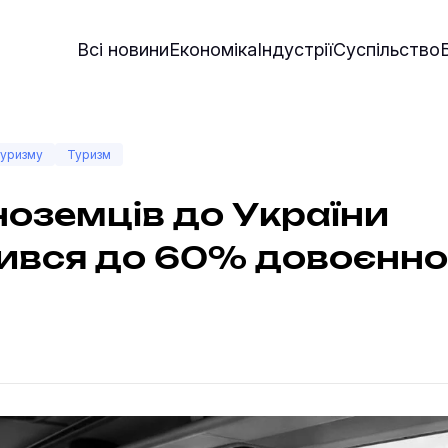
Всі новини
Економіка
Індустрії
Суспільство
туризму
Туризм
іноземців до України
ився до 60% довоєнно