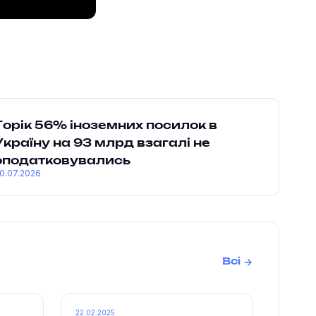
Торік 56% іноземних посилок в
Україну на 93 млрд взагалі не
оподатковувались
0.07.2026
Всі
22.02.2025