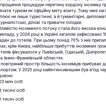
 спрощення процедури перетину кордону іноземці п
чати туризм як офіційну мету візиту. Тому нині заг
плює не лише туристичні, а й гуманітарні, дипломат
урналістські, ділові та приватні поїздки.
ливістю іноземного потоку стала його висока конц
икладу, у 2024 році в Україні загалом зафіксовано 
адян до готелів. При цьому понад 70% з них припало
ках, крім Києва, найбільше прибуттів іноземних гр
отелів фіксувалося у Львівській, Одеській, Дніпропе
а Івано-Франківській областях.
повітряний простір більшість іноземців прибуває д
портом. У 2025 році найінтенсивнішим був в’їзд че
довою:
23 млн осіб
 тисячі осіб
0 тисяч осіб