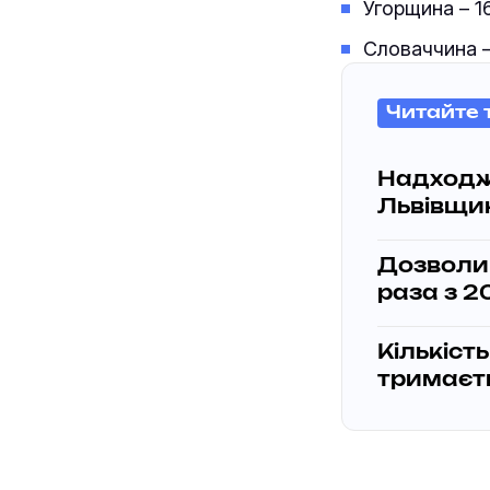
Угорщина – 16
Словаччина – 
Читайте 
Надходж
Львівщин
Дозволи 
раза з 2
Кількість
тримаєть