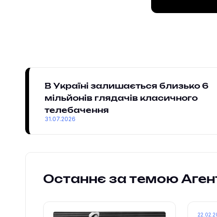
В Україні залишається близько 6
мільйонів глядачів класичного
телебачення
31.07.2026
Останнє за темою Аген
22.02.2