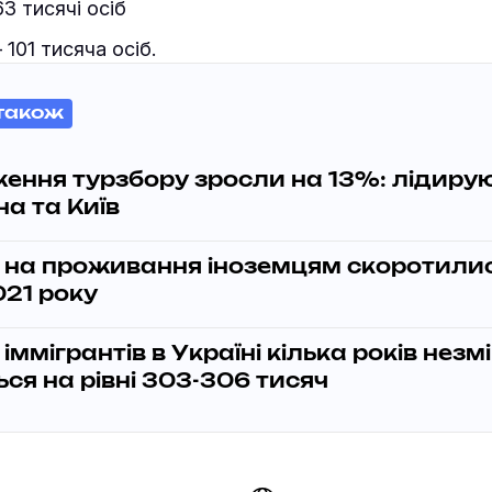
3 тисячі осіб
101 тисяча осіб.
також
ення турзбору зросли на 13%: лідиру
а та Київ
на проживання іноземцям скоротилис
021 року
 іммігрантів в Україні кілька років незм
ся на рівні 303-306 тисяч