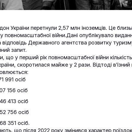
дон України перетнули 2,57 млн іноземців. Це близ
ку повномасштабної війни.Дані опублікувало виданн
 відповідь Державного агентства розвитку туризм
йний запит.
, що у перший рік повномасштабної війни кількість 
раїни, скоротилася майже у 2 рази. Відтоді в’їзний 
овлюється:
71 991 осіб
307 156 осіб
446 413 осіб
552 756 осіб
568 351 осіб.
ють, що після 2022 року змінився характер поїздок