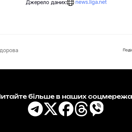
news.liga.net
Джерело даних:
дорова
Поді
итайте більше в наших соцмереж