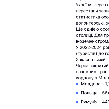
України. Через
перестали зазна
статистика охо
волонтерські, ж
Ще однією особ
столиці. Для пр
іноземних гром
У 2022-2024 ро
(туристів) до г
Закарпатській т
Через закритий 
наземним транс
кордону з Мол
Молдова – 1,
Польща – 564
Румунія – 44