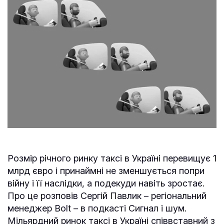
Розмір річного ринку таксі в Україні перевищує 1
млрд євро і принаймні не зменшується попри
війну і її наслідки, а подекуди навіть зростає.
Про це розповів Сергій Павлик – регіональний
менеджер Bolt – в подкасті Сигнал і шум.
Мільярдний ринок таксі в Україні співвставний з