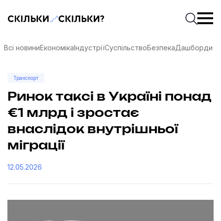
Скільки-скільки? — Медіа про суспільні дані
Введіть
Почати 
Всі новини
Економіка
Індустрії
Суспільство
Безпека
Дашборди
Транспорт
Ринок таксі в Україні понад
€1 млрд і зростає
внаслідок внутрішньої
міграції
12.05.2026
соцмережах