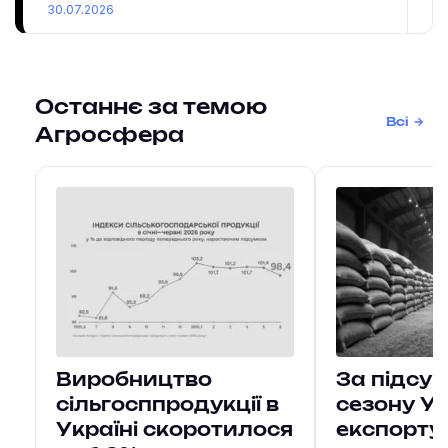
30.07.2026
Останнє за темою
Всі
Агросфера
Виробництво
За підсу
сільгосппродукції в
сезону У
Україні скоротилося
експорту