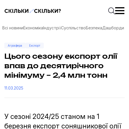
Скільки-скільки? — Медіа про суспільні дані
Введіть
Почати 
Всі новини
Економіка
Індустрії
Суспільство
Безпека
Дашборди
Агросфера
Експорт
Цього сезону експорт олії
впав до десятирічного
мінімуму – 2,4 млн тонн
11.03.2025
У сезоні 2024/25 станом на 1
соцмережах
березня експорт соняшникової олії