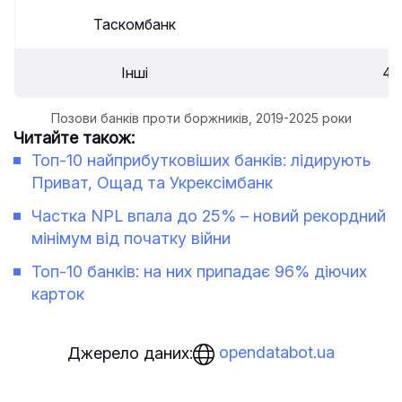
Таскомбанк
1
Інші
46
Позови банків проти боржників, 2019-2025 роки
Читайте також:
Топ-10 найприбутковіших банків: лідирують
Приват, Ощад та Укрексімбанк
Частка NPL впала до 25% – новий рекордний
мінімум від початку війни
Топ-10 банків: на них припадає 96% діючих
карток
opendatabot.ua
Джерело даних: