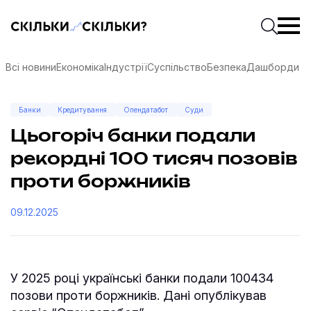
Скільки-скільки? — Медіа про суспільні дані
Введіть
Почати 
Всі новини
Економіка
Індустрії
Суспільство
Безпека
Дашборди
Банки
Кредитування
Опендатабот
Суди
Цьогоріч банки подали
рекордні 100 тисяч позовів
проти боржників
09.12.2025
У 2025 році українські банки подали 100434
соцмережах
позови проти боржників. Дані опублікував