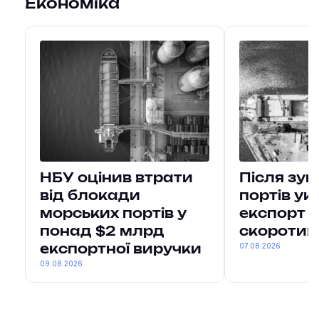
Економіка
НБУ оцінив втрати
Після зу
від блокади
портів ук
морських портів у
експорт в
понад $2 млрд
скоротив
07.08.2026
експортної виручки
09.08.2026