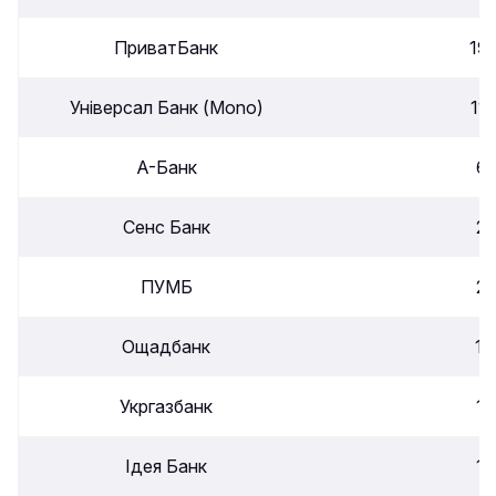
ПриватБанк
19
Універсал Банк (Mono)
11
А-Банк
6
Сенс Банк
2
ПУМБ
2
Ощадбанк
1
Укргазбанк
1
Ідея Банк
1