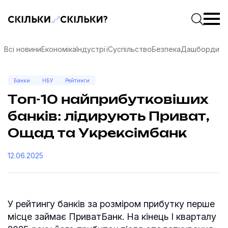
Скільки-скільки? — Медіа про суспільні дані
Введіть
Почати 
Всі новини
Економіка
Індустрії
Суспільство
Безпека
Дашборди
Банки
НБУ
Рейтинги
Топ-10 найприбутковіших
банків: лідирують Приват,
Ощад та Укрексімбанк
12.06.2025
У рейтингу банків за розміром прибутку перше
соцмережах
місце займає ПриватБанк. На кінець І кварталу