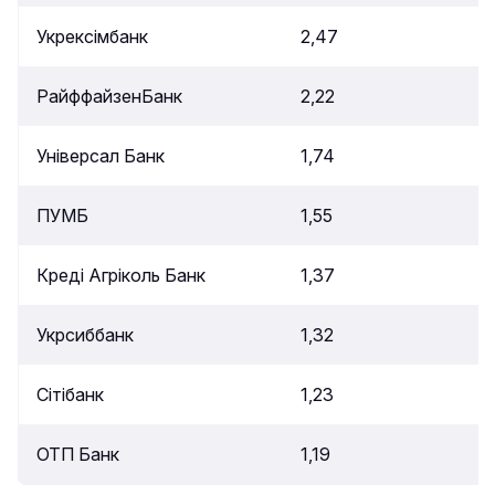
Укрексімбанк
2,47
РайффайзенБанк
2,22
Універсал Банк
1,74
ПУМБ
1,55
Креді Агріколь Банк
1,37
Укрсиббанк
1,32
Сітібанк
1,23
ОТП Банк
1,19