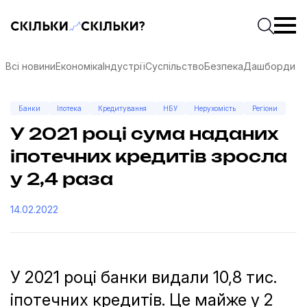
Скільки-скільки? — Медіа про суспільні дані
Введіть
Почати 
Всі новини
Економіка
Індустрії
Суспільство
Безпека
Дашборди
Банки
Іпотека
Кредитування
НБУ
Нерухомість
Регіони
У 2021 році сума наданих
іпотечних кредитів зросла
у 2,4 раза
14.02.2022
У 2021 році банки видали 10,8 тис.
соцмережах
іпотечних кредитів. Це майже у 2