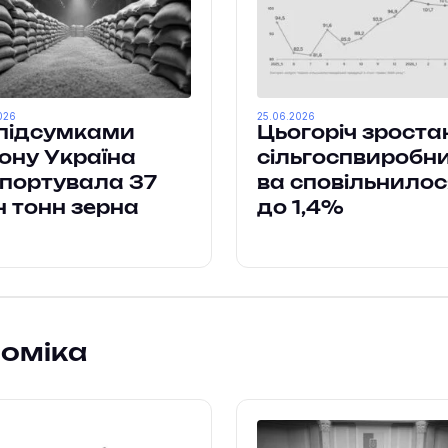
026
25.06.2026
підсумками
Цьогоріч зроста
ону Україна
сільгоспвиробн
портувала 37
ва сповільнилос
 тонн зерна
до 1,4%
номіка