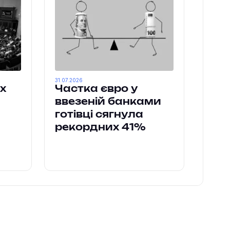
31.07.2026
х
Частка євро у
ввезеній банками
готівці сягнула
рекордних 41%