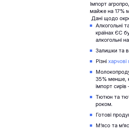
Імпорт агропрод
майже на 17% м
Дані щодо окре
Алкогольні т
країнах ЄС б
алкогольні на
Залишки та в
Різні
харчові
Молокопродук
35% менше, н
імпорт сирів 
Тютюн та тют
роком.
Готові проду
М’ясо та м’я