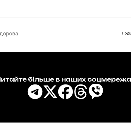
дорова
Поді
итайте більше в наших соцмереж