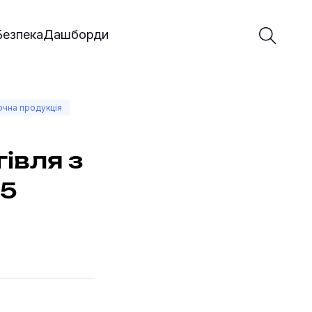
Введіть 
Почати 
Безпека
Дашборди
чна продукція
івля з
,5