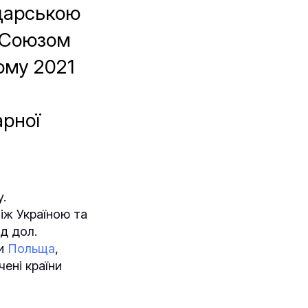
одарською
 Союзом
ному 2021
арної
.
іж Україною та
рд дол.
ли
Польща
,
ені країни