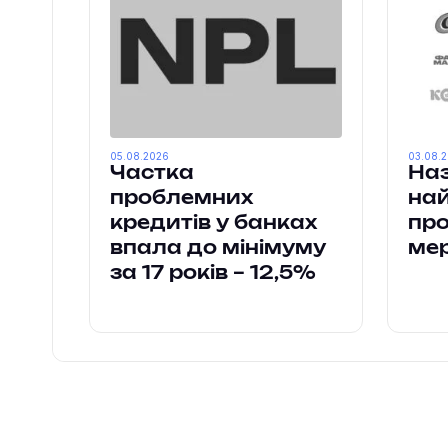
05.08.2026
03.08.
Частка
Наз
проблемних
на
кредитів у банках
пр
впала до мінімуму
ме
за 17 років – 12,5%