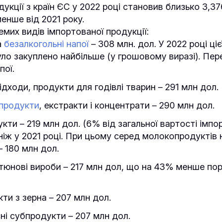
укції з країн ЄС у 2022 році становив близько 3,3
енше від 2021 року.
мих видів імпортованої продукції:
а
безалкогольні напої
– 308 млн. дол. У 2022 році ціє
уло закуплено найбільше (у грошовому виразі). Пер
пої.
ідходи, продукти для годівлі тварин – 291 млн дол.
 продукти
, екстракти і концентрати – 290 млн дол.
ти – 219 млн дол. (6% від загальної вартості імпор
іж у 2021 році. При цьому серед молокопродуктів
– 180 млн дол.
юнові вироби – 217 млн дол, що на 43% менше пор
кти з зерна – 207 млн дол.
сні субпродукти – 207 млн дол.