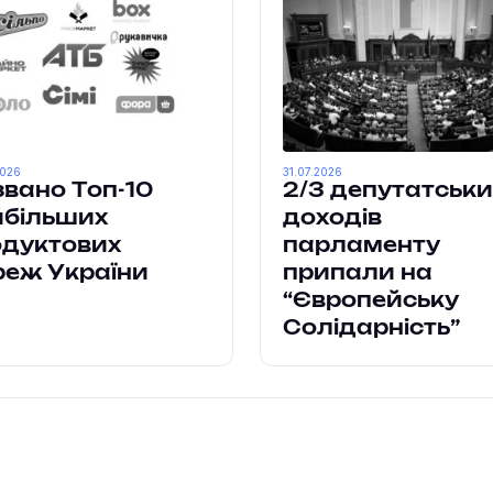
2026
31.07.2026
вано Топ-10
2/3 депутатськи
йбільших
доходів
одуктових
парламенту
реж України
припали на
“Європейську
Солідарність”