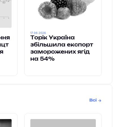
17.06.2026
ння
Торік Україна
ицт
збільшила експорт
я
заморожених ягід
на 54%
Всі