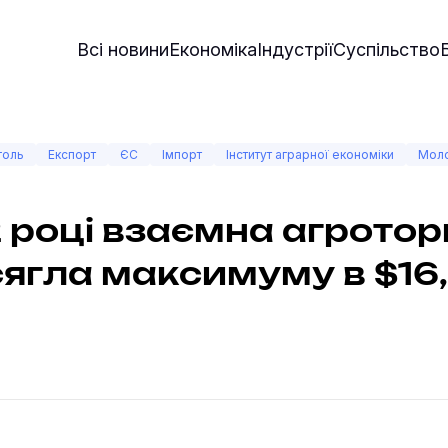
Всі новини
Економіка
Індустрії
Суспільство
голь
Експорт
ЄС
Імпорт
Інститут аграрної економіки
Моло
 році взаємна агроторг
ягла максимуму в $16