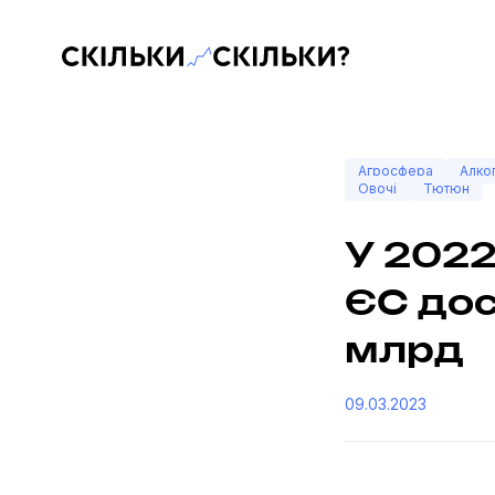
Скільки-скільки? — Медіа про суспільні дані
Агросфера
Алко
Овочі
Тютюн
У 2022
ЄС дос
млрд
09.03.2023