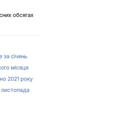
сних обсягах
е за січень
лого місяця
но 2021 року
д листопада