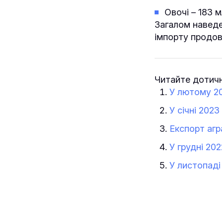
Овочі – 183 м
Загалом наведе
імпорту продов
Читайте дотичн
У лютому 20
У січні 202
Експорт агр
У грудні 20
У листопаді