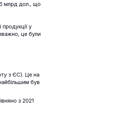
76 млрд дол., що
ї продукції у
еважно, це були
ту з ЄС). Це на
 найбільшим був
івняно з 2021