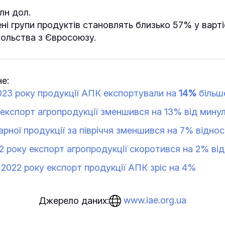
лн дол.
ні групи продуктів становлять близько 57% у варті
ольства з Євросоюзу.
е:
23 року продукції АПК експортували на
14%
більш
3 експорт агропродукції зменшився на 13% від мину
арної продукції за півріччя зменшився на 7% віднос
22 року експорт агропродукції скоротився на 2% ві
 2022 року експорт продукції АПК зріс на 4%
www.iae.org.ua
Джерело даних: