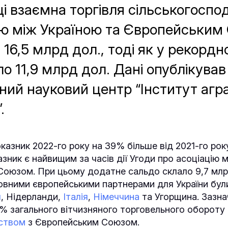
ці взаємна торгівля сільськогосп
ю між Україною та Європейським
16,5 млрд дол., тоді як у рекорд
ло 11,9 млрд дол. Дані опублікував
ний науковий центр “Інститут агр
.
казник 2022-го року на 39% більше від 2021-го року
зник є найвищим за часів дії Угоди про асоціацію м
Союзом. При цьому додатне сальдо склало 9,7 мл
ловними європейськими партнерами для України бу
я
, Нідерланди,
Італія
,
Німеччина
та Угорщина. Зазнач
% загального вітчизняного торговельного обороту
ством
з Європейським Союзом.