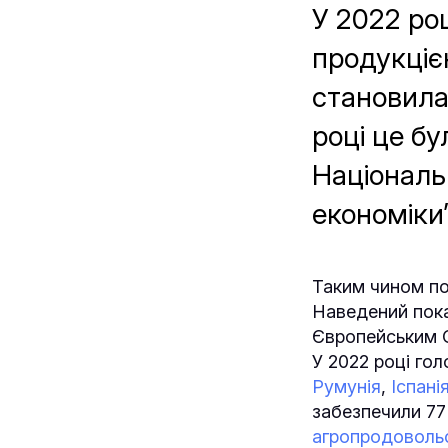
У 2022 ро
продукціє
становила 
році це бу
Національ
економіки”
Таким чином по
Наведений пока
Європейським 
У 2022 році го
Румунія
,
Іспані
забезпечили 77
агропродоволь