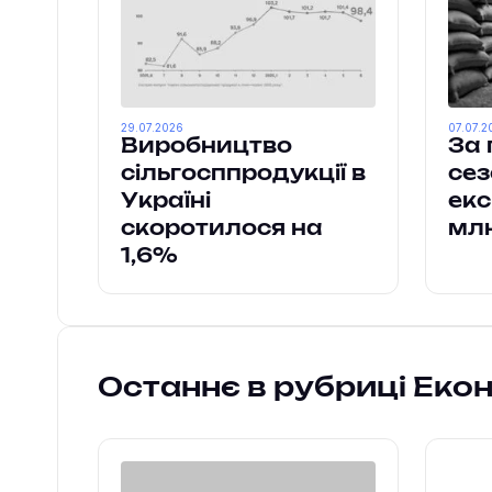
29.07.2026
07.07.2
Виробництво
За 
сільгосппродукції в
сез
Україні
екс
скоротилося на
млн
1,6%
Останнє в рубриці Еко