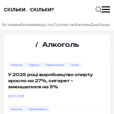
Скільки-скільки? — Медіа про суспільні дані
Введіть
Почати 
Всі новини
Економіка
Індустрії
Суспільство
Безпека
Дашборди
Алкоголь
Алкоголь
Податки
Промисловість
Тютюн
У 2025 році виробництво спирту
зросло на 27%, сигарет –
зменшилося на 5%
26.01.2026
соцмережах
Алкоголь
Промисловість