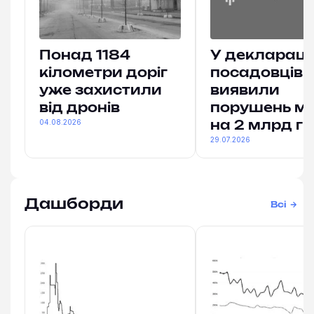
Понад 1184
У деклараці
кілометри доріг
посадовців
уже захистили
виявили
від дронів
порушень м
04.08.2026
на 2 млрд гр
29.07.2026
Дашборди
Всі