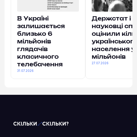
В Україні
Держстат і
залишається
науковці спі
близько 6
оцінили кіль
мільйонів
українськог
глядачів
населення у
класичного
мільйонів
27.07.2026
телебачення
31.07.2026