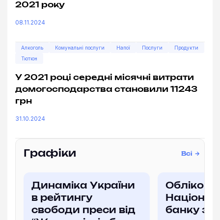
2021 року
08.11.2024
Алкоголь
Комунальні послуги
Напої
Послуги
Продукти
Тютюн
У 2021 році середні місячні витрати
домогосподарства становили 11243
грн
31.10.2024
Графіки
Всі
Динаміка України
Облікова
в рейтингу
Націонал
свободи преси від
банку за