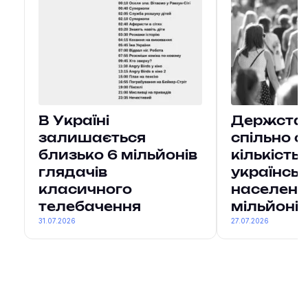
В Україні
Держстат 
залишається
спільно о
близько 6 мільйонів
кількість
глядачів
українсь
класичного
населенн
телебачення
мільйонів
31.07.2026
27.07.2026