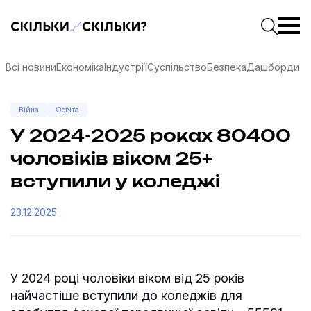
Скільки-скільки? — Медіа про суспільні дані
Введіть
Почати 
Всі новини
Економіка
Індустрії
Суспільство
Безпека
Дашборди
Війна
Освіта
У 2024-2025 роках 80400
чоловіків віком 25+
вступили у коледжі
23.12.2025
У 2024 році чоловіки віком від 25 років
соцмережах
найчастіше вступили до коледжів для