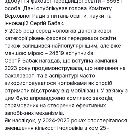
здобуття фахової передвищої освіти – 55581
особа. Дані опублікував голова Комітету
Верховної Ради з питань освіти, науки та
інновацій Сергій Бабак.
У 2025 році серед чоловіків даної вікової
категорії рівень фахової передвищої освіти
також залишився найпопулярнішим, але вже
меншою мірою – 24819 вступників.
Сергій Бабак нагадав, що вступна кампанія
2023 року продемонструвала, що навчання на
бакалавраті та в аспірантурі часто
використовувалося чоловіками як спосіб
отримати відстрочку від мобілізації. У зв’язку з
цим було впроваджено комплекс заходів,
спрямованих на створення ефективних
запобіжних механізмів.
Як наслідок, у 2024-2025 роках спостерігалося
зменшення кількості чоловіків віком 25+