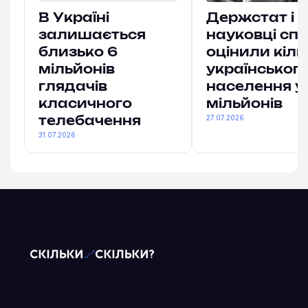
В Україні
Держстат і
залишається
науковці спі
близько 6
оцінили кіль
мільйонів
українськог
глядачів
населення у
класичного
мільйонів
27.07.2026
телебачення
31.07.2026