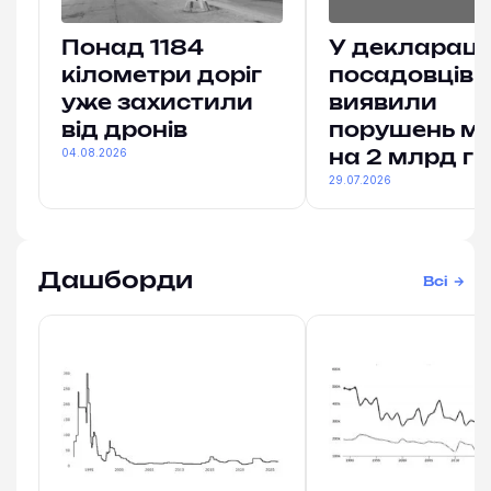
Понад 1184
У деклараці
кілометри доріг
посадовців
уже захистили
виявили
від дронів
порушень м
04.08.2026
на 2 млрд гр
29.07.2026
Дашборди
Всі