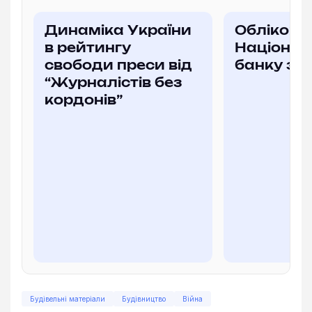
Динаміка України
Облікова
в рейтингу
Націонал
свободи преси від
банку за
“Журналістів без
кордонів”
Будівельні матеріали
Будівництво
Війна