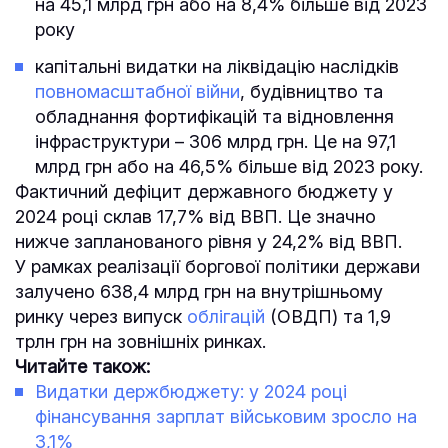
на 45,1 млрд грн або на 8,4% більше від 2023
року
капітальні видатки на ліквідацію наслідків
повномасштабної війни
, будівництво та
обладнання фортифікацій та відновлення
інфраструктури – 306 млрд грн. Це на 97,1
млрд грн або на 46,5% більше від 2023 року.
​Фактичний дефіцит державного бюджету у
2024 році склав 17,7% від ВВП. Це значно
нижче запланованого рівня у 24,2% від ВВП.
У рамках реалізації боргової політики держави
залучено 638,4 млрд грн на внутрішньому
ринку через випуск
облігацій
(ОВДП) та 1,9
трлн грн на зовнішніх ринках.
Читайте також:
Видатки держбюджету: у 2024 році
фінансування зарплат військовим зросло на
3,1%