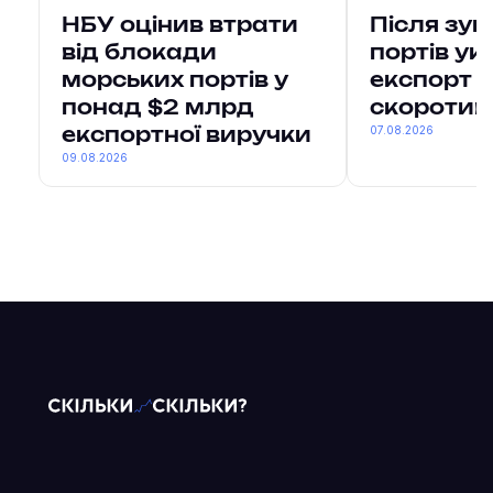
НБУ оцінив втрати
Після зу
від блокади
портів ук
морських портів у
експорт в
понад $2 млрд
скоротив
07.08.2026
експортної виручки
09.08.2026