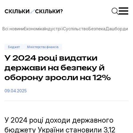
Скільки-скільки? — Медіа про суспільні дані
Введіть
Почати 
Всі новини
Економіка
Індустрії
Суспільство
Безпека
Дашборди
Бюджет
Міністерство фінансів
У 2024 році видатки
держави на безпеку й
оборону зросли на 12%
09.04.2025
У 2024 році доходи державного
соцмережах
бюджету України становили 3,12