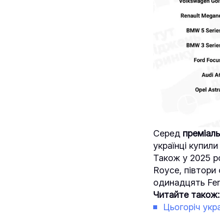
Серед
преміал
українці купил
Також у 2025 ро
Royce, півтори 
одинадцять Ferr
Читайте також:
Цьогоріч укр