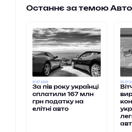
Останнє за темою Авт
31.07.2026
30.07.2
За пів року українці
Віт
сплатили 167 млн
ви
грн податку на
ко
елітні авто
укр
лег
авт