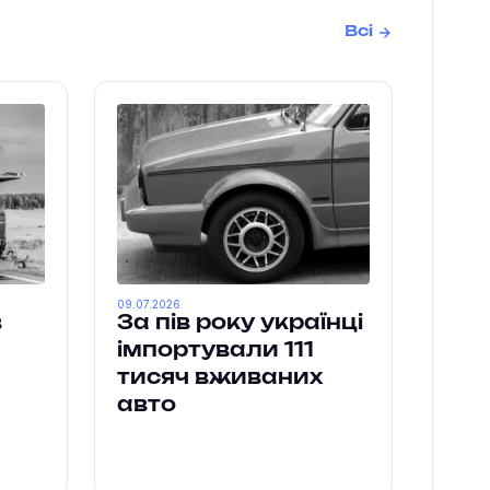
Всі
09.07.2026
в
За пів року українці
імпортували 111
тисяч вживаних
авто