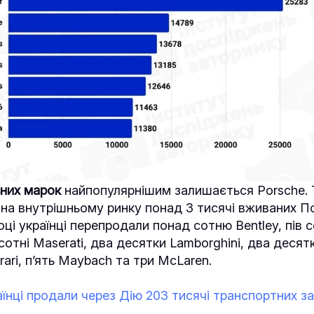
ьних марок
найпопулярнішим залишається Porsche. Т
и на внутрішньому ринку понад 3 тисячі вживаних 
ці українці перепродали понад сотню Bentley, пів со
сотні Maserati, два десятки Lamborghini, два десятк
ari, п’ять Maybach та три McLaren.
аїнці продали через Дію 203 тисячі транспортних з