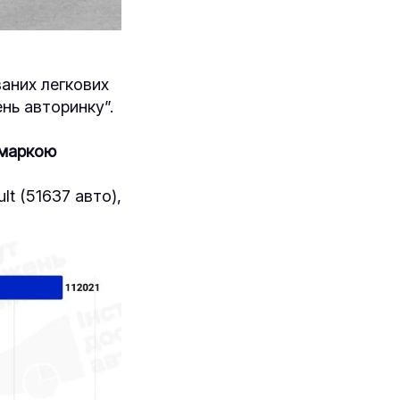
ваних легкових
ень авторинку”.
маркою
t (51637 авто),