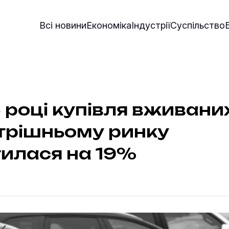
Всі новини
Економіка
Індустрії
Суспільство
 році купівля вживани
трішньому ринку
илася на 19%