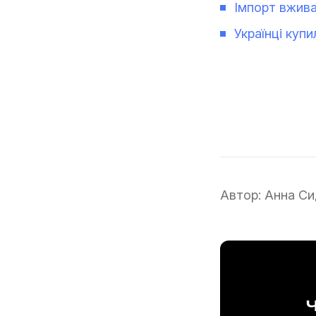
Імпорт вжива
Українці куп
Автор:
Анна Си
Ч