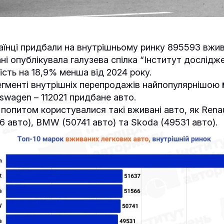
раїнці придбали на внутрішньому ринку 895593 вжи
ні опублікувала галузева спілка “Інститут дослідж
ість на 18,9% менша від 2024 року.
сегменті внутрішніх перепродажів найпопулярнішою
swagen – 112021 придбане авто.
попитом користувалися такі вживані авто, як Renaul
6 авто), BMW (50741 авто) та Skoda (49531 авто).