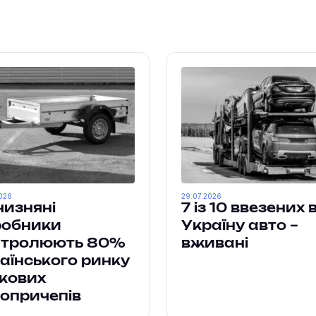
о
026
29.07.2026
чизняні
7 із 10 ввезених 
робники
Україну авто –
нтролюють 80%
вживані
аїнського ринку
кових
опричепів