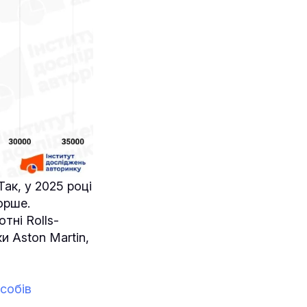
ак, у 2025 році
Порше.
тні Rolls-
и Aston Martin,
асобів