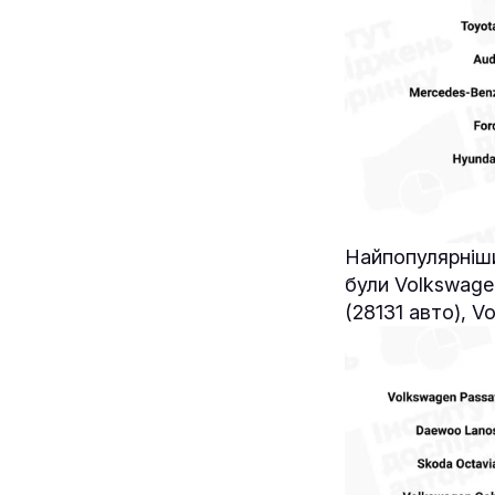
Найпопулярні
були Volkswage
(28131 авто), V