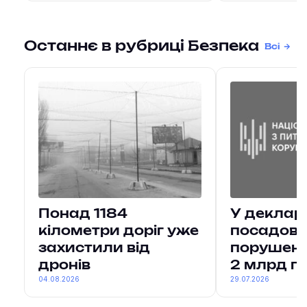
Останнє в рубриці Безпека
Всі
Понад 1184
У деклар
кілометри доріг уже
посадовц
захистили від
порушень
дронів
2 млрд г
04.08.2026
29.07.2026