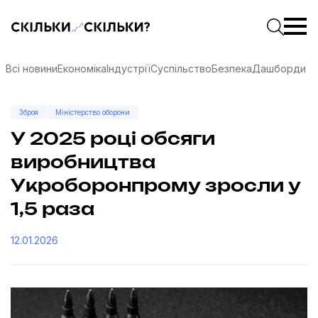
Скільки-скільки? — Медіа про суспільні дані
Введіть
Почати 
Всі новини
Економіка
Індустрії
Суспільство
Безпека
Дашборди
Зброя
Міністерство оборони
У 2025 році обсяги
виробництва
Укроборонпрому зросли у
1,5 раза
12.01.2026
соцмережах