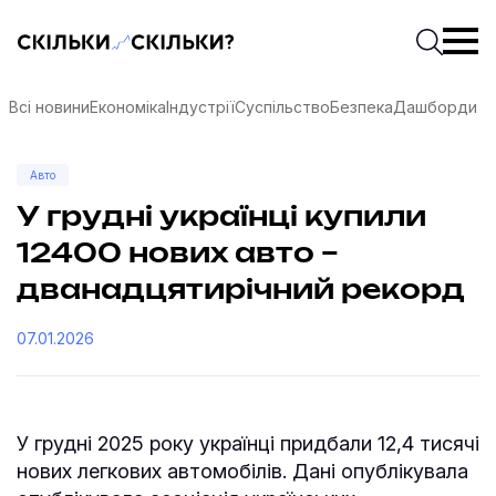
Скільки-скільки? — Медіа про суспільні дані
Введіть
Почати 
Всі новини
Економіка
Індустрії
Суспільство
Безпека
Дашборди
Авто
У грудні українці купили
12400 нових авто –
дванадцятирічний рекорд
07.01.2026
У грудні 2025 року українці придбали 12,4 тисячі
соцмережах
нових легкових автомобілів. Дані опублікувала