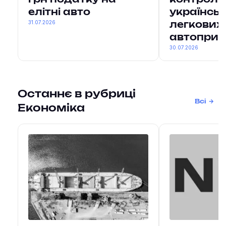
грн податку на
контрол
елітні авто
українськ
31.07.2026
легкових
автоприч
30.07.2026
Останнє в рубриці
Всі
Економіка