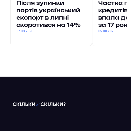
Після зупинки
Частка п
портів український
кредитів 
експорт в липні
впала до
скоротився на 14%
за 17 рокі
07.08.2026
05.08.2026