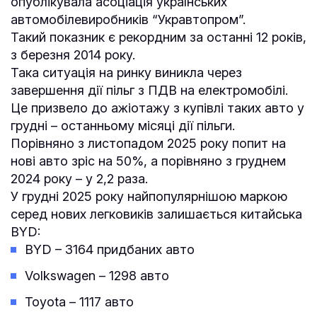
опублікувала асоціація українських
автомобілевиробників “Укравтопром”.
Такий показник є рекордним за останні 12 років,
з березня 2014 року.
Така ситуація на ринку виникла через
завершення дії пільг з ПДВ на електромобілі.
Це призвело до ажіотажу з купівлі таких авто у
грудні – останньому місяці дії пільги.
Порівняно з листопадом 2025 року попит на
нові авто зріс на 50%, а порівняно з груднем
2024 року – у 2,2 раза.
У грудні 2025 року найпопулярнішою маркою
серед нових легковиків залишається китайська
BYD:
BYD – 3164 придбаних авто
Volkswagen – 1298 авто
Toyota – 1117 авто