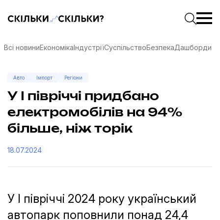
Скільки-скільки? — Медіа про суспільні дані
Введіть
Почати 
Всі новини
Економіка
Індустрії
Суспільство
Безпека
Дашборди
Авто
Імпорт
Регіони
У І півріччі придбано
електромобілів на 94%
більше, ніж торік
18.07.2024
У І півріччі 2024 року український
соцмережах
автопарк поповнили понад 24,4