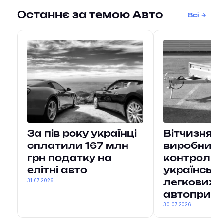
Останнє за темою Авто
Всі
За пів року українці
Вітчизнян
сплатили 167 млн
виробни
грн податку на
контрол
елітні авто
українськ
31.07.2026
легкових
автоприч
30.07.2026