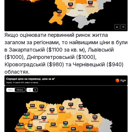
Якщо оцінювати первинний ринок житла
загалом за регіонами, то найвищими ціни в були
в Закарпатській ($1100 за кв. м), Львівській
($1000), Дніпропетровській ($1000),
Кіровоградській ($980) та Чернівецькій ($940)
областях.