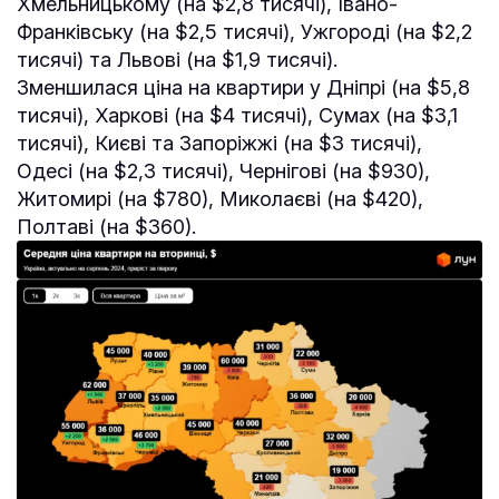
Хмельницькому (на $2,8 тисячі), Івано-
Франківську (на $2,5 тисячі), Ужгороді (на $2,2
тисячі) та Львові (на $1,9 тисячі).
Зменшилася ціна на квартири у Дніпрі (на $5,8
тисячі), Харкові (на $4 тисячі), Сумах (на $3,1
тисячі), Києві та Запоріжжі (на $3 тисячі),
Одесі (на $2,3 тисячі), Чернігові (на $930),
Житомирі (на $780), Миколаєві (на $420),
Полтаві (на $360).