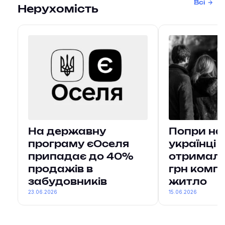
Всі
Нерухомість
На державну
Попри на
програму єОселя
українці 
припадає до 40%
отримали
продажів в
грн компе
забудовників
житло
23.06.2026
15.06.2026