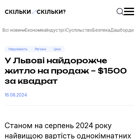
Скільки-скільки? — Медіа про суспільні дані
Введіть
Почати 
Всі новини
Економіка
Індустрії
Суспільство
Безпека
Дашборди
Нерухомість
Регіони
Ціни
У Львові найдорожче
житло на продаж – $1500
за квадрат
16.08.2024
Станом на серпень 2024 року
соцмережах
найвищою вартість однокімнатних