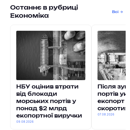
Останнє в рубриці
Всі
Економіка
НБУ оцінив втрати
Після зу
від блокади
портів ук
морських портів у
експорт в
понад $2 млрд
скоротив
07.08.2026
експортної виручки
09.08.2026