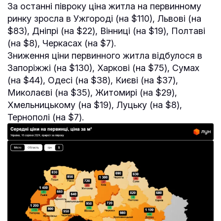
За останні півроку ціна житла на первинному
ринку зросла в Ужгороді (на $110), Львові (на
$83), Дніпрі (на $22), Вінниці (на $19), Полтаві
(на $8), Черкасах (на $7).
Зниження ціни первинного житла відбулося в
Запоріжжі (на $130), Харкові (на $75), Сумах
(на $44), Одесі (на $38), Києві (на $37),
Миколаєві (на $35), Житомирі (на $29),
Хмельницькому (на $19), Луцьку (на $8),
Тернополі (на $7).