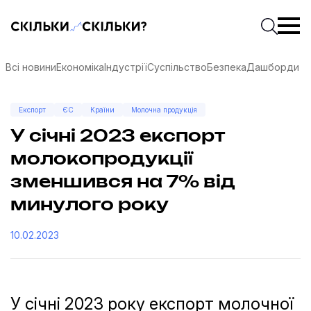
Скільки-скільки? — Медіа про суспільні дані
Введіть
Почати 
Всі новини
Економіка
Індустрії
Суспільство
Безпека
Дашборди
Експорт
ЄС
Країни
Молочна продукція
У січні 2023 експорт
молокопродукції
зменшився на 7% від
минулого року
10.02.2023
соцмережах
У січні 2023 року експорт молочної