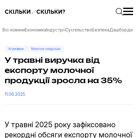
Скільки-скільки? — Медіа про суспільні дані
Введіть
Почати 
Всі новини
Економіка
Індустрії
Суспільство
Безпека
Дашборди
Агросфера
Молочна продукція
У травні виручка від
експорту молочної
продукції зросла на 35%
11.06.2025
У травні 2025 року зафіксовано
соцмережах
рекордні обсяги експорту молочної