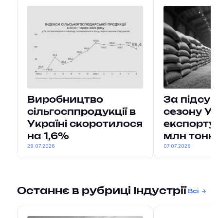
Виробництво
За підсу
сільгосппродукції в
сезону У
Україні скоротилося
експорту
на 1,6%
млн тонн
29.07.2026
07.07.2026
Останнє в рубриці Індустрії
Всі