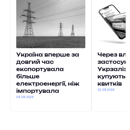
Україна вперше за
Через вл
довгий час
застосун
експортувала
Укрзаліз
більше
купують 7
електроенергії, ніж
квитків
02.08.2026
імпортувала
04.08.2026