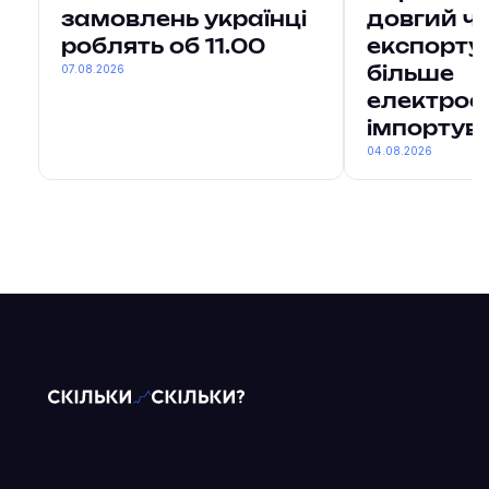
замовлень українці
довгий ч
роблять об 11.00
експорту
07.08.2026
більше
електроен
імпортув
04.08.2026