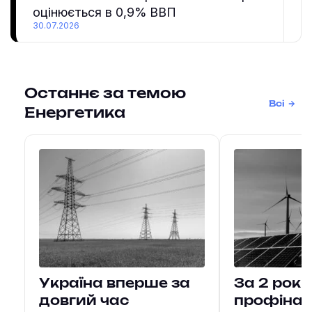
оцінюється в 0,9% ВВП
30.07.2026
Останнє за темою
Всі
Енергетика
Україна вперше за
За 2 рок
довгий час
профіна