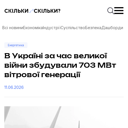
Скільки-скільки? — Медіа про суспільні дані
Введіть
Почати 
Всі новини
Економіка
Індустрії
Суспільство
Безпека
Дашборди
Енергетика
В Україні за час великої
війни збудували 703 МВт
вітрової генерації
11.06.2026
соцмережах