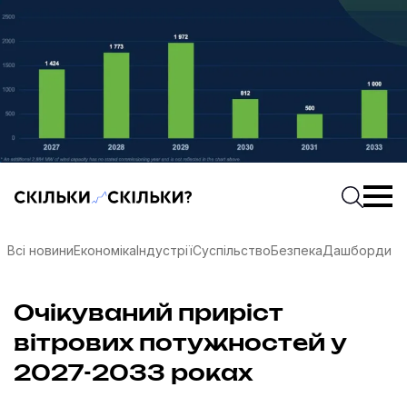
Скільки-скільки? — Медіа про суспільні дані
Введіть
Почати 
Всі новини
Економіка
Індустрії
Суспільство
Безпека
Дашборди
Очікуваний приріст
вітрових потужностей у
соцмережах
2027-2033 роках