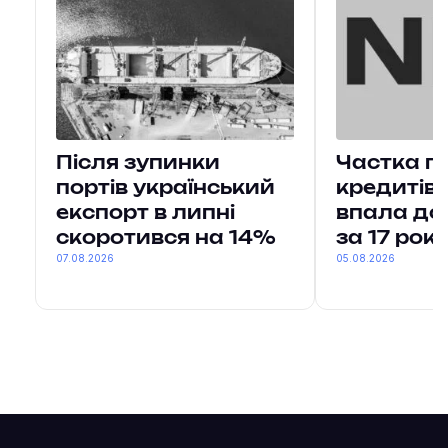
Після зупинки
Частка п
портів український
кредитів 
експорт в липні
впала до
скоротився на 14%
за 17 рокі
07.08.2026
05.08.2026