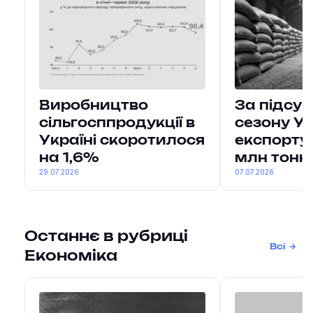
Виробництво
За підсу
сільгосппродукції в
сезону У
Україні скоротилося
експорту
на 1,6%
млн тонн
29.07.2026
07.07.2026
Останнє в рубриці
Всі
Економіка