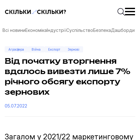
Скільки-скільки? — Медіа про суспільні дані
Введіть
Почати 
Всі новини
Економіка
Індустрії
Суспільство
Безпека
Дашборди
Агросфера
Війна
Експорт
Зернові
Від початку вторгнення
вдалось вивезти лише 7%
річного обсягу експорту
зернових
05.07.2022
соцмережах
Загалом у 2021/22 маркетинговому