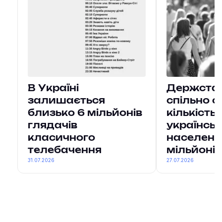
В Україні
Держстат 
залишається
спільно о
близько 6 мільйонів
кількість
глядачів
українсь
класичного
населенн
телебачення
мільйонів
31.07.2026
27.07.2026