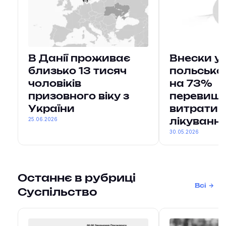
В Данії проживає
Внески ук
близько 13 тисяч
польсько
чоловіків
на 73%
призовного віку з
перевищ
України
витрати н
25.06.2026
лікуванн
30.05.2026
Останнє в рубриці
Всі
Суспільство