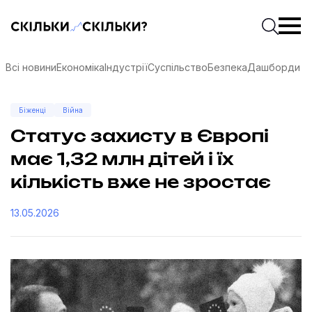
Скільки-скільки? — Медіа про суспільні дані
Введіть
Почати 
Всі новини
Економіка
Індустрії
Суспільство
Безпека
Дашборди
Біженці
Війна
Статус захисту в Європі
має 1,32 млн дітей і їх
кількість вже не зростає
13.05.2026
соцмережах