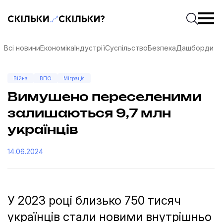
Скільки-скільки? — Медіа про суспільні дані
Введіть
Почати 
Всі новини
Економіка
Індустрії
Суспільство
Безпека
Дашборди
Війна
ВПО
Міграція
Вимушено переселеними
залишаються 9,7 млн ​​
українців
14.06.2024
У 2023 році близько 750 тисяч
соцмережах
українців стали новими внутрішньо