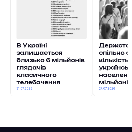
В Україні
Держстат 
залишається
спільно о
близько 6 мільйонів
кількість
глядачів
українсь
класичного
населенн
телебачення
мільйонів
31.07.2026
27.07.2026