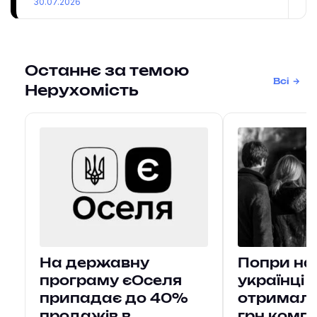
30.07.2026
Останнє за темою
Всі
Нерухомість
На державну
Попри на
програму єОселя
українці 
припадає до 40%
отримали