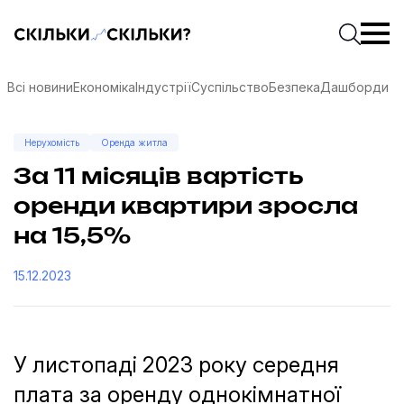
Скільки-скільки? — Медіа про суспільні дані
Введіть
Почати 
Всі новини
Економіка
Індустрії
Суспільство
Безпека
Дашборди
Нерухомість
Оренда житла
За 11 місяців вартість
оренди квартири зросла
на 15,5%
15.12.2023
У листопаді 2023 року середня
соцмережах
плата за оренду однокімнатної