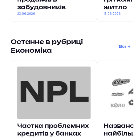
продажів в
грн компе
забудовників
житло
23.06.2026
15.06.2026
Останнє в рубриці
Всі
Економіка
Частка проблемних
Названо 
кредитів у банках
найбільш