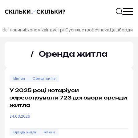
Скільки-скільки? — Медіа про суспільні дані
Введіть
Почати 
Всі новини
Економіка
Індустрії
Суспільство
Безпека
Дашборди
Оренда житла
Мін'юст
Оренда житла
У 2025 році нотаріуси
зареєстрували 723 договори оренди
житла
24.03.2026
соцмережах
Оренда житла
Регіони