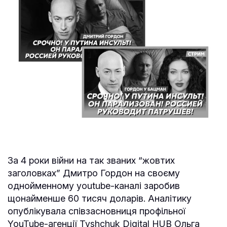
За 4 роки війни на так званих “жовтих
заголовках” Дмитро Гордон на своєму
однойменному youtube-каналі заробив
щонайменше 60 тисяч доларів. Аналітику
опублікувала співзасновниця профільної
YouTube-агенції Tyshchuk Digital HUB Ольга