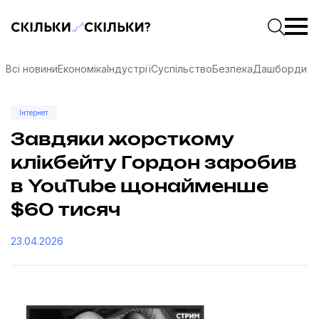
Скільки-скільки? — Медіа про суспільні дані
Введіть
Почати 
Всі новини
Економіка
Індустрії
Суспільство
Безпека
Дашборди
Інтернет
Завдяки жорсткому
клікбейту Гордон заробив
в YouTube щонайменше
$60 тисяч
23.04.2026
соцмережах