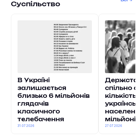
Суспільство
В Україні
Держстат 
залишається
спільно о
близько 6 мільйонів
кількість
глядачів
українсь
класичного
населенн
телебачення
мільйонів
31.07.2026
27.07.2026