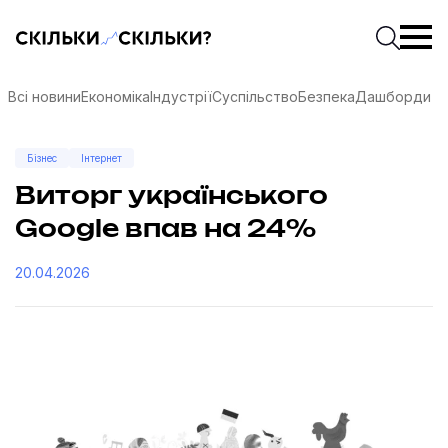
Скільки-скільки? — Медіа про суспільні дані
Введіть
Почати 
Всі новини
Економіка
Індустрії
Суспільство
Безпека
Дашборди
Бізнес
Інтернет
Виторг українського
Google впав на 24%
20.04.2026
соцмережах