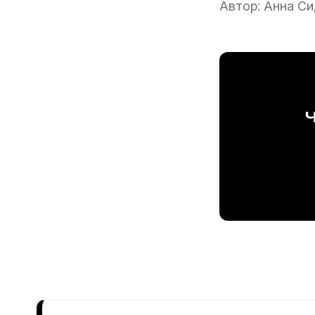
Автор:
Анна Си
Ч