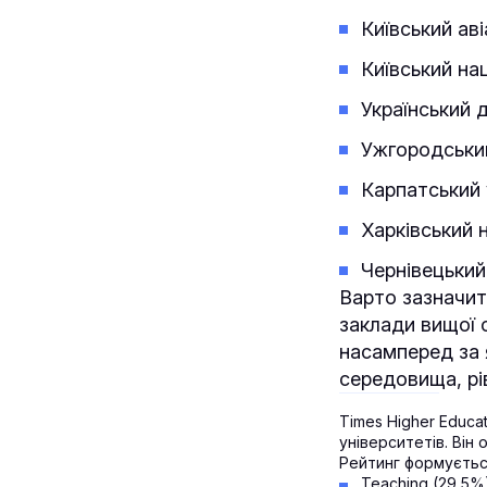
Київський аві
Київський на
Український 
Ужгородський
Карпатський 
Харківський н
Чернівецький
Варто зазначит
заклади вищої 
насамперед за 
середовища, рі
Times Higher Educat
університетів. Він 
Рейтинг формуєтьс
Teaching (29,5%