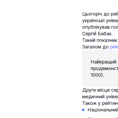
Цьогоріч до рей
українські унів
опублікував гол
Сергій Бабак.
Такий показник 
Загалом до
рей
Найкращий р
продемонст
1000).
Друге місце се
медичний універ
Також у рейтинг
Національний