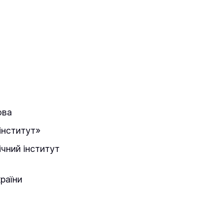
ова
 інститут»
ічний інститут
раїни