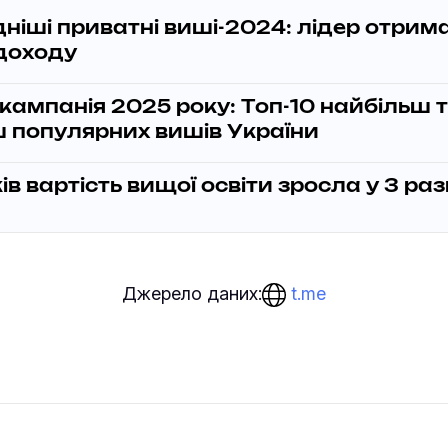
ніші приватні виші-2024: лідер отрим
доходу
кампанія 2025 року: Топ-10 найбільш 
 популярних вишів України
ків вартість вищої освіти зросла у 3 ра
t.me
Джерело даних: