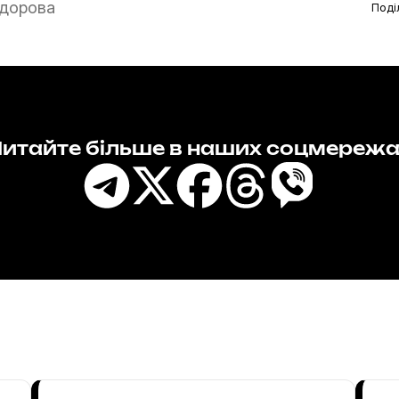
дорова
Поді
итайте більше в наших соцмереж