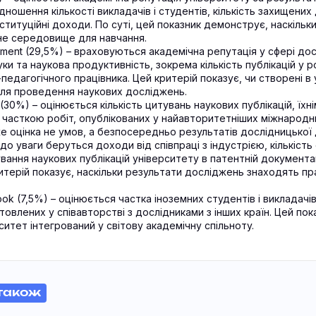
ідношення кількості викладачів і студентів, кількість захищени
нституційні доходи. По суті, цей показник демонструє, наскільк
не середовище для навчання.
nment (29,5%) – враховуються академічна репутація у сфері до
ки та наукова продуктивність, зокрема кількість публікацій у 
педагогічного працівника. Цей критерій показує, чи створені в 
для проведення наукових досліджень.
 (30%) – оцінюється кількість цитувань наукових публікацій, їхн
а часткою робіт, опублікованих у найавторитетніших міжнародн
е оцінка не умов, а безпосередньо результатів дослідницької д
– до уваги беруться доходи від співпраці з індустрією, кількіст
ування наукових публікацій університету в патентній документац
итерій показує, наскільки результати досліджень знаходять п
tlook (7,5%) – оцінюється частка іноземних студентів і викладачів
отовлених у співавторстві з дослідниками з інших країн. Цей по
ситет інтегрований у світову академічну спільноту.
також