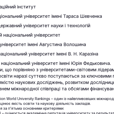
аційний інститут
ціональний університет імені Тараса Шевченка
державний університет науки і технологій
 національний університет
університет імені Августина Волошина
аціональний університет імені В. Н. Каразіна
 національний університет імені Юрія Федьковича.
и, що порівняно з університетами-світовим лідерам
освіти наразі суттєво поступаються за ключовими 
якістю наукових досліджень, розвитком дослідниц
внем міжнародної співпраці та обсягами фінансува
ion World University Rankings – один із найвпливовіших міжнаро
оцінює якість освіти та наукову діяльність закладів.
я за п’ятьма основними критеріями:
) – оцінюється академічна репутація університету за результа