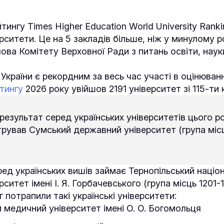
тингу Times Higher Education World University Rank
ерситети. Це на 5 закладів більше, ніж у минулому р
ова Комітету Верховної Ради з питань освіти, наук
України є рекордним за весь час участі в оцінюванн
тингу
2026 року увійшов 2191 університет зі 115-ти к
езультат серед українських університетів цього р
рував Сумський державний університет (група місц
ред українських вишів займає Тернопільський націо
ситет імені І. Я. Горбачевського (група місць 1201-1
 потрапили такі українські університети:
 медичний університет імені О. О. Богомольця