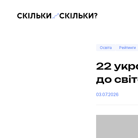
Скільки-скільки? — Медіа про суспільні дані
Освіта
Рейтинги
22 укр
до сві
03.07.2026