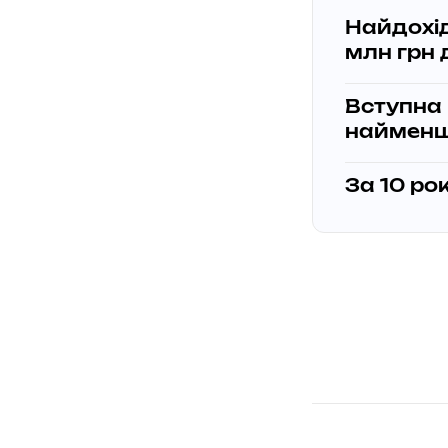
Найдохід
млн грн 
Вступна 
найменш
За 10 ро