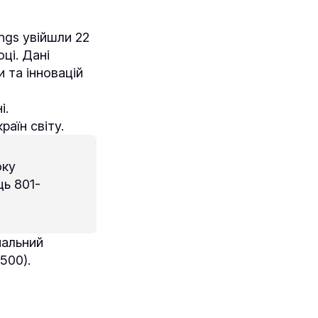
ings увійшли 22
оці. Дані
и та інновацій
і.
раїн світу.
оку
ь 801-
нальний
500).