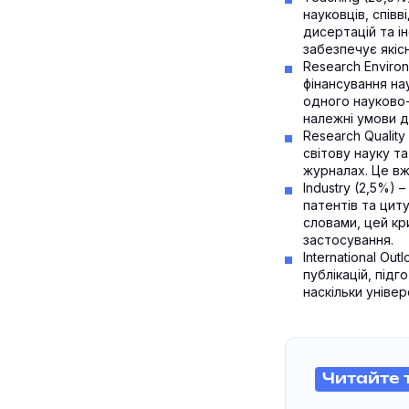
науковців, співв
дисертацій та і
забезпечує якіс
Research Enviro
фінансування нау
одного науково-
належні умови 
Research Quality
світову науку т
журналах. Це вж
Industry (2,5%) 
патентів та цит
словами, цей кр
застосування.
International Ou
публікацій, підг
наскільки універ
Читайте 