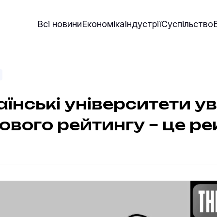
Всі новини
Економіка
Індустрії
Суспільство
аїнські університети у
тового рейтингу – це р