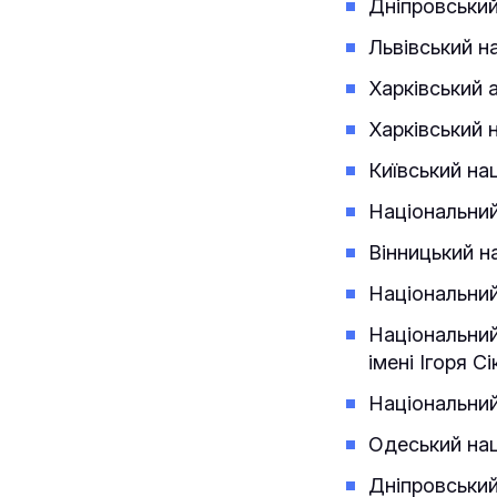
Дніпровський
Львівський н
Харківський 
Харківський 
Київський на
Національний
Вінницький н
Національний
Національний
імені Ігоря С
Національний
Одеський наці
Дніпровський