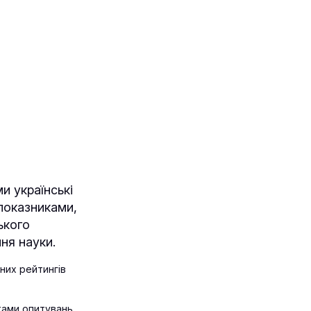
и українські
показниками,
ького
ння науки.
дних рейтингів
тами опитувань