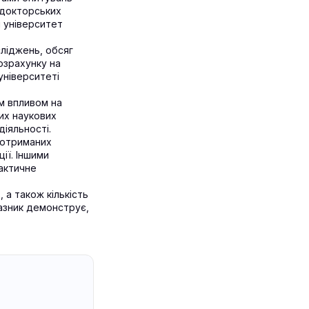
х докторських
и університет
сліджень, обсяг
розрахунку на
університеті
ім впливом на
их наукових
іяльності.
ь отриманих
ії. Іншими
рактичне
, а також кількість
казник демонструє,