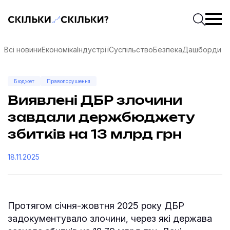
Скільки-скільки? — Медіа про суспільні дані
Введіть
Почати 
Всі новини
Економіка
Індустрії
Суспільство
Безпека
Дашборди
Бюджет
Правопорушення
Виявлені ДБР злочини
завдали держбюджету
збитків на 13 млрд грн
18.11.2025
Протягом січня-жовтня 2025 року ДБР
соцмережах
задокументувало злочини, через які держава