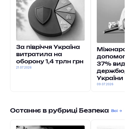
За півріччя Україна
Міжнаро
витратила на
допомога
оборону 1,4 трлн грн
37% вида
21.07.2026
держбюд
України
09.07.2026
Останнє в рубриці Безпека
Всі