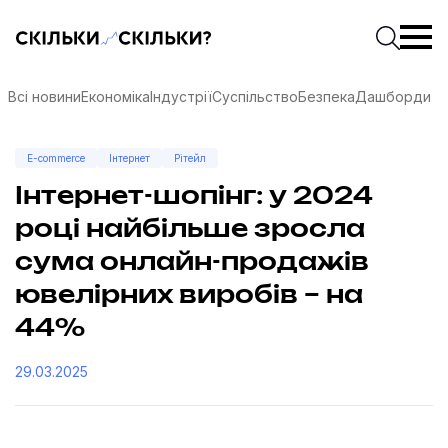
Скільки-скільки? — Медіа про суспільні дані
Введіть
Почати 
Всі новини
Економіка
Індустрії
Суспільство
Безпека
Дашборди
E-commerce
Інтернет
Рітейл
Інтернет-шопінг: у 2024
році найбільше зросла
сума онлайн-продажів
ювелірних виробів – на
44%
29.03.2025
соцмережах