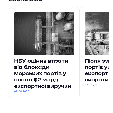
НБУ оцінив втрати
Після зу
від блокади
портів ук
морських портів у
експорт в
понад $2 млрд
скоротив
07.08.2026
експортної виручки
09.08.2026