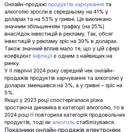
Онлайн-продажі
продуктів харчування
та
алкоголю зросли в середньому на 41% у
доларах та на 53% у гривні. Це викликано
значним збільшенням трафіку (на 25%)
внаслідок інвестицій в рекламу. Так, обсяг
інвестицій у рекламу зріс на 39% в доларах.
Також значний вплив мало те, що у цій сфері
коефіцієнт
інфляції
є одним з найвищих на
ринку.
У ІІ півріччі 2024 року середній чек онлайн-
продажів продуктів харчування та алкоголю у
доларах зменшився на 3%, а у гривні – зріс на
5%.
Якщо у 2023 році спостерігалася різка
зростаюча динаміка в категорії алкоголю, то в
2024 році її повторила категорія продовольчих
продуктів, тоді як
алкоголь
стабілізувався.
Показники онлайн-продажів електроніки