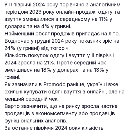
У ІІ півріччі 2024 року порівняно з аналогічним
періодом 2023 року онлайн-продажі одягу та
взуття зменшилися в середньому на 11% у
доларах та на 4% у гривні.
Найменший обсяг продажів припадає на літо.
Водночас у грудні 2024 року показник зріс на
24% (у гривні) від тогоріч.
Кількість покупок одягу і взуття у ІІ півріччі
2024 зросла на 21%. Проте середній чек
зменшився на 18% у доларах та на 13% у
гривні.
Як зазначали в Promodo раніше, українці вже
схильні купувати одяг і взуття в онлайні, але на
менший середній чек.
Варто зазначити, що на ринку зросла частка
продавців з економсегменту або продавців
функціональних аналогів.
За останнє півріччя 2024 року кількість