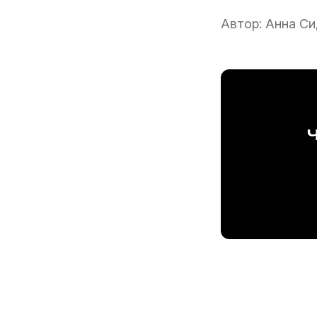
Автор:
Анна Си
Ч