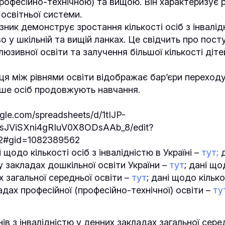
рофесійно-технічною) та вищою. Він характеризує рі
освітньої системи.
зник демонструє зростання кількості осіб з інвалід
о у шкільній та вищій ланках. Це свідчить про пост
юзивної освіти та залучення більшої кількості діте
ця між рівнями освіти відображає бар’єри переход
нше осіб продовжують навчання.
ogle.com/spreadsheets/d/1tIJP-
sJViSXni4gRIuV0X8ODsAAb_8/edit?
2#gid=1082389562
 щодо кількості осіб з інвалідністю в Україні –
тут;
д
 у закладах дошкільної освіти України –
тут
; дані що
х загальної середньої освіти –
тут
; дані щодо кілько
адах професійної (професійно-технічної) освіти –
ту
нів з інвалідністю у денних закладах загальної сере