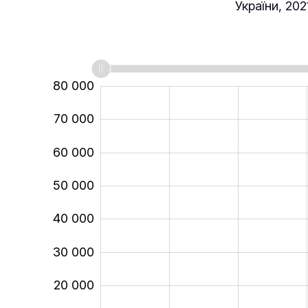
України, 20
-20 000
-10 000
90 000
80 000
70 000
60 000
50 000
30 000
40 000
30 000
20 000