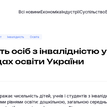
Всі новини
Економіка
Індустрії
Суспільство
т
Інвалідність
Освіта
ть осіб з інвалідністю у
ах освіти України
ажає чисельність дітей, учнів і студентів з інвалід
ими рівнями освіти: дошкільною, загальною середн