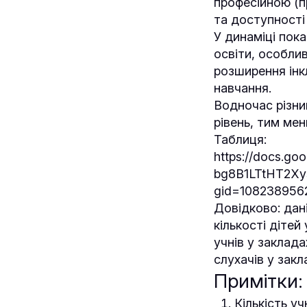
професійною (п
та доступності 
У динаміці пока
освіти, особлив
розширення інкл
навчання.
Водночас різни
рівень, тим ме
Таблиця:
https://docs.go
bg8B1LTtHT2Xy
gid=108238956
Довідково: дані
кількості дітей
учнів у заклада
слухачів у закл
Примітки:
Кількість уч