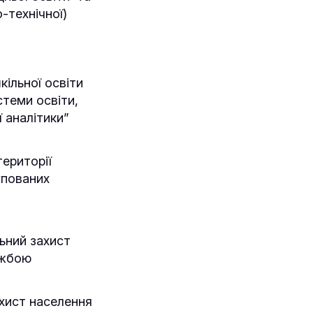
о-технічної)
кільної освіти
стеми освіти,
 аналітики”
території
упованих
ьний захист
ужбою
хист населення