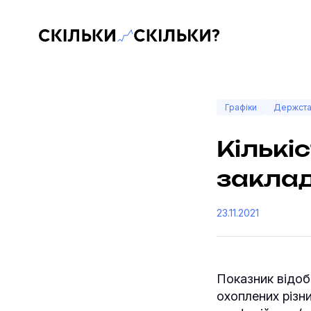
Скільки-скільки? — Медіа про суспільні дані
Графіки
Держста
Кількіс
заклад
23.11.2021
Показник відобр
охоплених різн