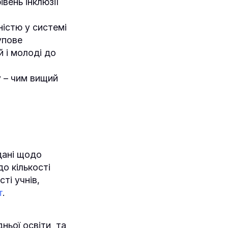
вень інклюзії
ністю у системі
упове
й і молоді до
у – чим вищий
ані щодо
до кількості
сті учнів,
т
.
дньої освіти та