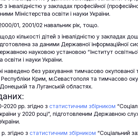
іб з інвалідністю у закладах професійної (професійн
ними Міністерства освіти і науки України.
2000/01, 2001/02 навальник рік, тощо.
щодо кількості дітей з інвалідністю у закладах дош
підготовлена за даними Державної інформаційної си
ржавною науковою установою “Інститут освітньої
 освіти і науки України.
ані наведено без урахування тимчасово окупованої 
Республіки Крим, м.Севастополя та тимчасово ок
 Донецькій та Луганській областях.
даних:
0-2020 рр. згідно з
статистичним збірником
“Соціал
країни у 2020 році”, підготовленим Державною сл
України.
 р. згідно з
статистичним збірником
“Соціальний за