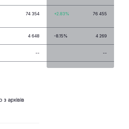
74 354
+2.83%
76 455
4 648
-8.15%
4 269
--
--
 з архівів