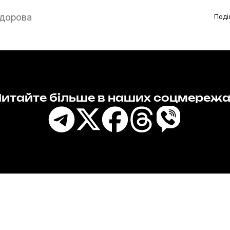
дорова
Поді
итайте більше в наших соцмереж