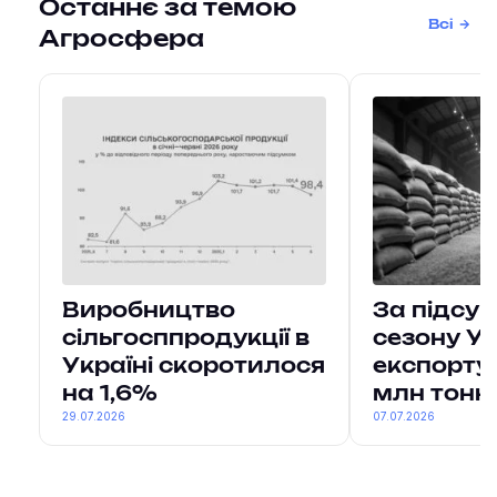
Останнє за темою
Всі
Агросфера
Виробництво
За підсу
сільгосппродукції в
сезону У
Україні скоротилося
експорту
на 1,6%
млн тонн
29.07.2026
07.07.2026