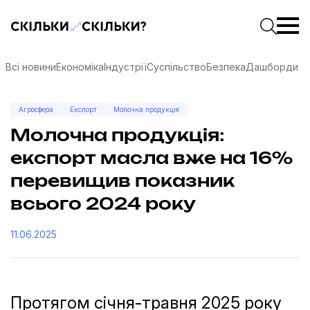
Скільки-скільки? — Медіа про суспільні дані
Введіть
Почати 
Всі новини
Економіка
Індустрії
Суспільство
Безпека
Дашборди
Агросфера
Експорт
Молочна продукція
Молочна продукція:
експорт масла вже на 16%
перевищив показник
всього 2024 року
11.06.2025
соцмережах
Протягом січня-травня 2025 року