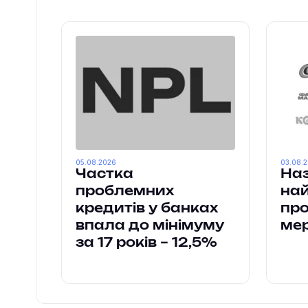
05.08.2026
03.08.
Частка
Наз
проблемних
на
кредитів у банках
пр
впала до мінімуму
ме
за 17 років – 12,5%