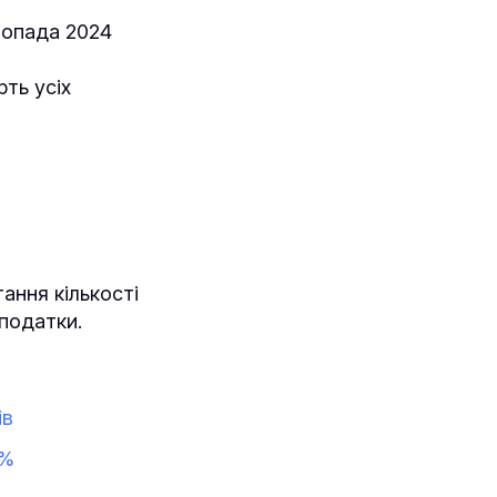
стопада 2024
ть усіх
ання кількості
 податки.
ів
1%