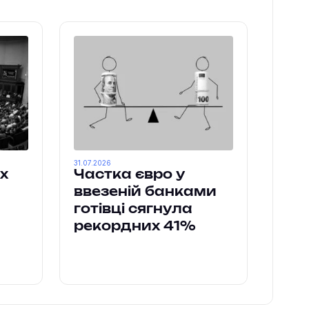
31.07.2026
х
Частка євро у
ввезеній банками
готівці сягнула
рекордних 41%