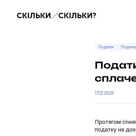
Скільки-скільки? — Медіа про суспільні дані
Податки
Податко
Податк
сплаче
17.12.2025
Протягом січня
податку на дох