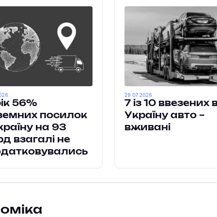
026
29.07.2026
ік 56%
7 із 10 ввезених 
земних посилок
Україну авто –
країну на 93
вживані
д взагалі не
одатковувались
номіка