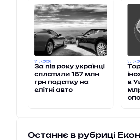
31.07.2026
30.07.2
За пів року українці
Тор
сплатили 167 млн
іно
грн податку на
в У
елітні авто
млр
оп
Останнє в рубриці Еко