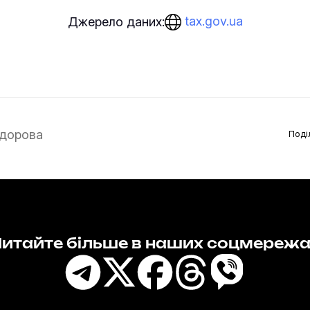
tax.gov.ua
Джерело даних:
дорова
Поді
итайте більше в наших соцмереж