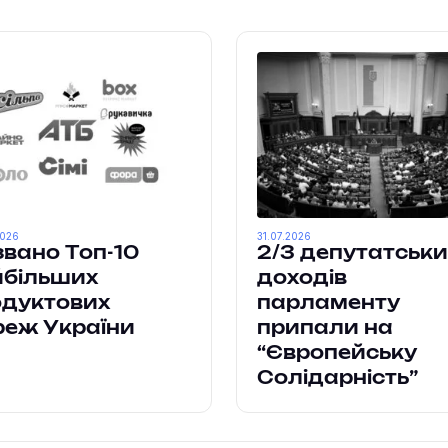
2026
31.07.2026
вано Топ-10
2/3 депутатськи
йбільших
доходів
одуктових
парламенту
реж України
припали на
“Європейську
Солідарність”