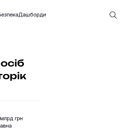
Введіть 
Почати 
Безпека
Дашборди
осіб
торік
 млрд грн
жавна