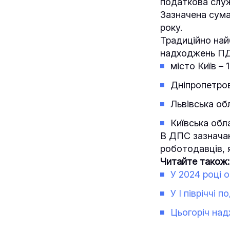
податкова служ
Зазначена сума 
року.
Традиційно най
надходжень ПДФ
місто Київ – 
Дніпропетров
Львівська об
Київська обла
В ДПС зазначаю
роботодавців, 
Читайте також:
У 2024 році 
У І півріччі
Цьогоріч над