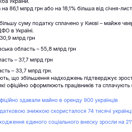
ба України.
на 86,1 млрд грн або на 18,1% більша від січня-ли
більшу суму податку сплачено у Києві – майже чвер
О в Україні.
130,9 млрд грн
ська область – 55,8 млрд грн
ласть – 37,7 млрд грн
сть – 33,7 млрд грн.
ть, що збільшення надходжень підтверджує зрост
які офіційно оформлюють працівників та сплачують
офіційно здавали майно в оренду 900 українців
 податковою знижкою скористалося 74 тисячі українц
ходження єдиного соціального внеску зросли на 2