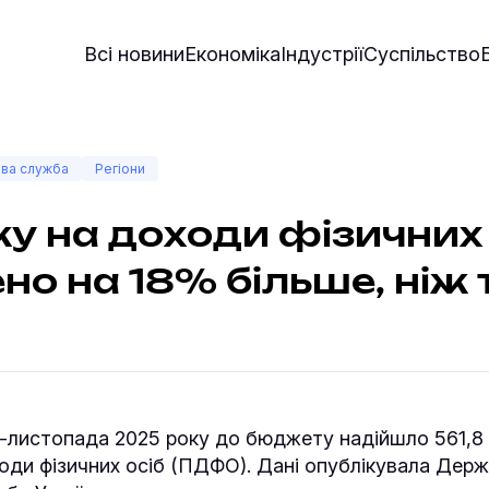
Всі новини
Економіка
Індустрії
Суспільство
ва служба
Регіони
у на доходи фізичних 
но на 18% більше, ніж 
-листопада 2025 року до бюджету надійшло 561,8
оди фізичних осіб (ПДФО). Дані опублікувала Дер