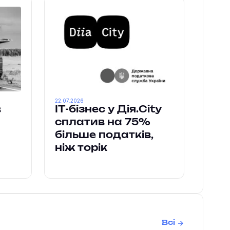
22.07.2026
в
ІТ-бізнес у Дія.City
сплатив на 75%
більше податків,
ніж торік
Всі