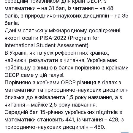
середнім показником для країн ОЕСР: з
математики – на 31 бал, із читання – на 48
балів, з природничо-наукових дисциплін – на 35
балів.
Дані містяться у міжнародному дослідженні
якості освіти PISA-2022 (Program for
International Student Assessment).
В Україні, як і в усіх референтних країнах,
найнижчі результати з читання. Україна має
найбільшу різницю в балах порівняно з країнами
ОЕСР саме у цій галузі.
Порівняно з країнами ОЕСР різниця в балах з
математики та природничо-наукових дисциплін
близька до еквівалента 1,5 року навчання, а з
читання – майже 2,5 року навчання.
Середній бал 15-річних українських підлітків з
математики становить 441, із читання – 428, з
природничо-наукових дисциплін – 450.