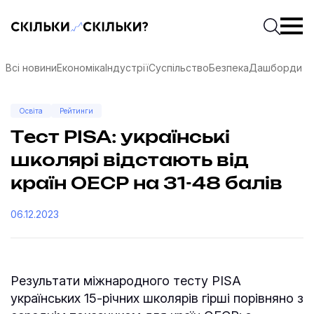
Скільки-скільки? — Медіа про суспільні дані
Введіть
Почати 
Всі новини
Економіка
Індустрії
Суспільство
Безпека
Дашборди
Освіта
Рейтинги
Тест PISA: українські
школярі відстають від
країн ОЕСР на 31-48 балів
06.12.2023
Результати міжнародного тесту PISA
соцмережах
українських 15-річних школярів гірші порівняно з