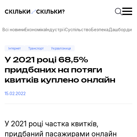
Скільки-скільки? — Медіа про суспільні дані
Введіть
Почати 
Всі новини
Економіка
Індустрії
Суспільство
Безпека
Дашборди
Інтернет
Транспорт
Укрзалізниця
У 2021 році 68,5%
придбаних на потяги
квитків куплено онлайн
15.02.2022
У 2021 році частка квитків,
соцмережах
придбаний пасажирами онлайн