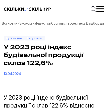
Скільки-скільки? — Медіа про суспільні дані
Введіть
Почати 
Всі новини
Економіка
Індустрії
Суспільство
Безпека
Дашборди
Будівництво
Нерухомість
У 2023 році індекс
будівельної продукції
склав 122,6%
10.04.2024
У 2023 році індекс будівельної
соцмережах
продукції склав 122,6% відносно