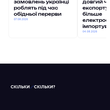
замовлень українці
довгий ч
роблять під час
експорту
обідньої перерви
більше
07.08.2026
електроен
імпортув
04.08.2026