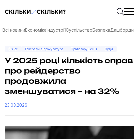
Скільки-скільки? — Медіа про суспільні дані
Введіть
Почати 
Всі новини
Економіка
Індустрії
Суспільство
Безпека
Дашборди
Бізнес
Генеральна прокуратура
Правопорушення
Суди
У 2025 році кількість справ
про рейдерство
продовжила
зменшуватися – на 32%
23.03.2026
соцмережах