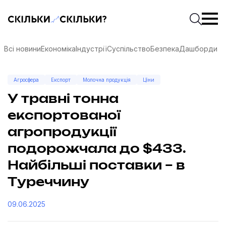
Скільки-скільки? — Медіа про суспільні дані
Введіть
Почати 
Всі новини
Економіка
Індустрії
Суспільство
Безпека
Дашборди
Агросфера
Експорт
Молочна продукція
Ціни
У травні тонна
експортованої
агропродукції
подорожчала до $433.
Найбільші поставки – в
Туреччину
соцмережах
09.06.2025