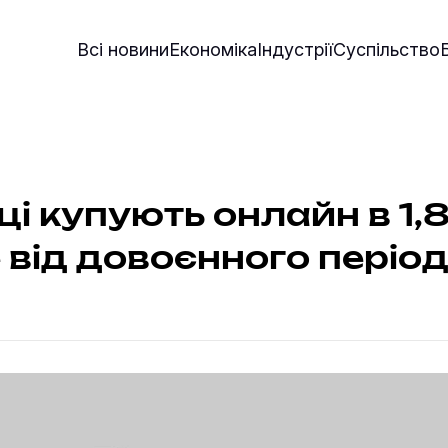
Всі новини
Економіка
Індустрії
Суспільство
ці купують онлайн в 1,
 від довоєнного періо