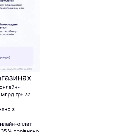
агазинах
онлайн-
 млрд грн за
няно з
онлайн-оплат
0-35% порівняно