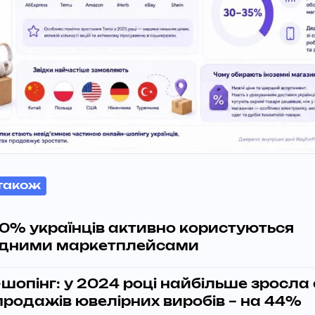
також
0% українців активно користуються
дними маркетплейсами
-шопінг: у 2024 році найбільше зросла
родажів ювелірних виробів – на 44%