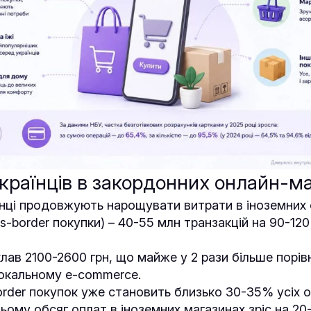
країнців в закордонних онлайн-м
нці продовжують нарощувати витрати в іноземних 
s-border покупки) – 40-55 млн транзакцій на 90-120
лав 2100-2600 грн, що майже у 2 рази більше порів
окальному e-commerce.
order покупок уже становить близько 30-35% усіх 
цьому обсяг оплат в іноземних магазинах зріс на 2