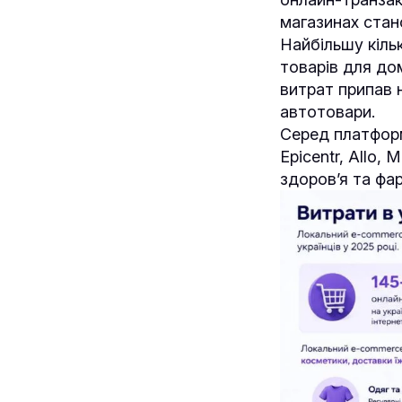
магазинах стано
Найбільшу кільк
товарів для до
витрат припав н
автотовари.
Серед платформ
Epicentr, Allo,
здоров’я та фар