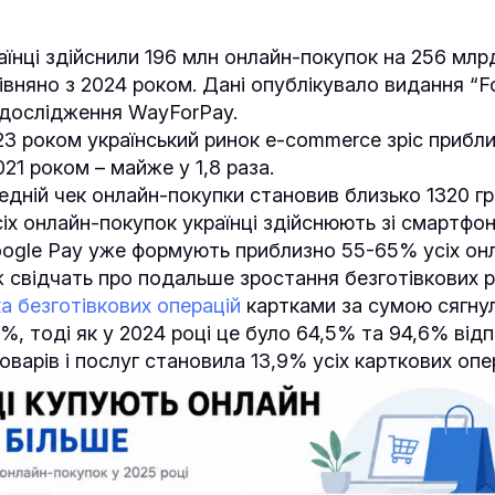
аїнці здійснили 196 млн онлайн-покупок на 256 млрд
вняно з 2024 роком. Дані опублікувало видання “Fo
 дослідження WayForPay.
23 роком український ринок e-commerce зріс прибли
021 роком – майже у 1,8 раза.
едній чек онлайн-покупки становив близько 1320 гр
іх онлайн-покупок українці здійснюють зі смартфон
oogle Pay уже формують приблизно 55-65% усіх он
 свідчать про подальше зростання безготівкових р
а безготівкових операцій
картками за сумою сягнул
5%, тоді як у 2024 році це було 64,5% та 94,6% від
варів і послуг становила 13,9% усіх карткових опе