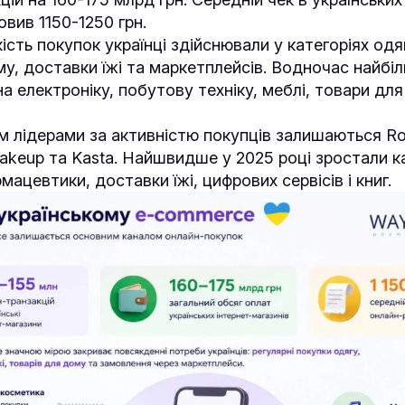
вив 1150-1250 грн.
ість покупок українці здійснювали у категоріях одя
му, доставки їжі та маркетплейсів. Водночас найбі
а електроніку, побутову техніку, меблі, товари дл
 лідерами за активністю покупців залишаються Ro
 Makeup та Kasta. Найшвидше у 2025 році зростали к
мацевтики, доставки їжі, цифрових сервісів і книг.