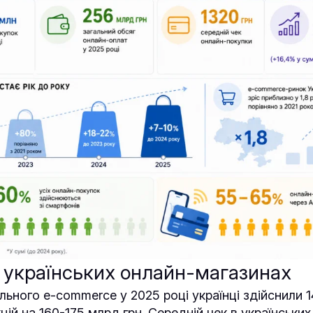
 українських онлайн-магазинах
льного e-commerce у 2025 році українці здійснили 
ій на 160-175 млрд грн. Середній чек в українських