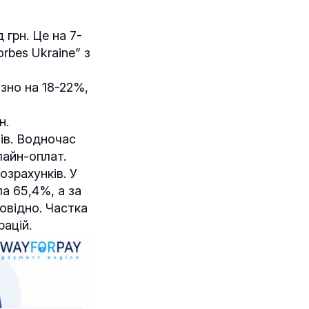
 грн. Це на 7-
rbes Ukraine” з
зно на 18-22%,
н.
ів. Водночас
лайн-оплат.
озрахунків. У
а 65,4%, а за
повідно. Частка
рацій.