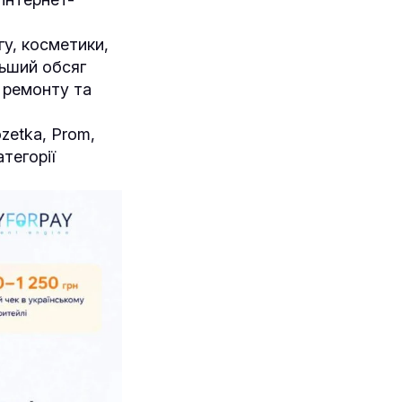
гу, косметики,
льший обсяг
я ремонту та
zetka, Prom,
атегорії