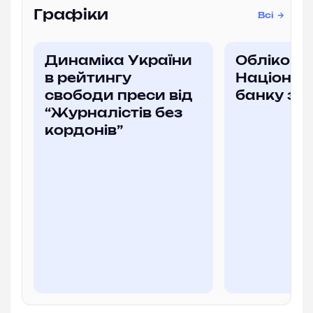
Графіки
Всі
Динаміка України
Облікова
в рейтингу
Націонал
свободи преси від
банку за
“Журналістів без
кордонів”