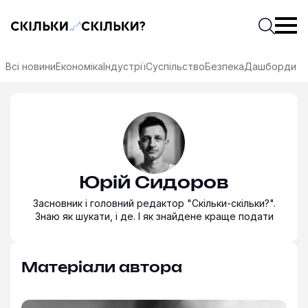
Скільки-скільки? — Медіа про суспільні дані
Введіть
Почати 
Всі новини
Економіка
Індустрії
Суспільство
Безпека
Дашборди
Юрій Сидоров
Засновник і головний редактор "Скільки-скільки?".
Знаю як шукати, і де. І як знайдене краще подати
Юрій Сидоров
Матеріали автора
соцмережах