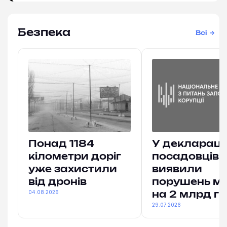
Безпека
Всі
Понад 1184
У деклараці
кілометри доріг
посадовців
уже захистили
виявили
від дронів
порушень м
04.08.2026
на 2 млрд гр
29.07.2026