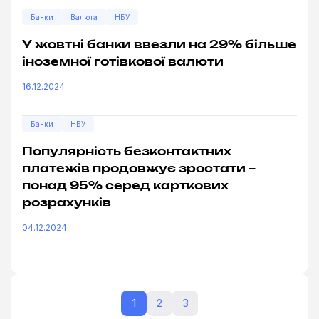
Банки
Валюта
НБУ
У жовтні банки ввезли на 29% більше
іноземної готівкової валюти
16.12.2024
Банки
НБУ
Популярність безконтактних
платежів продовжує зростати –
понад 95% серед карткових
розрахунків
04.12.2024
1
2
3