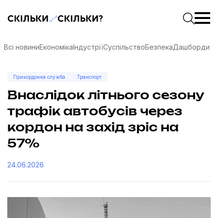
Скільки-скільки? — Медіа про суспільні дані
Введіть
Почати 
Всі новини
Економіка
Індустрії
Суспільство
Безпека
Дашборди
Прикордонна служба
Транспорт
Внаслідок літнього сезону
трафік автобусів через
кордон на захід зріс на
57%
24.06.2026
соцмережах