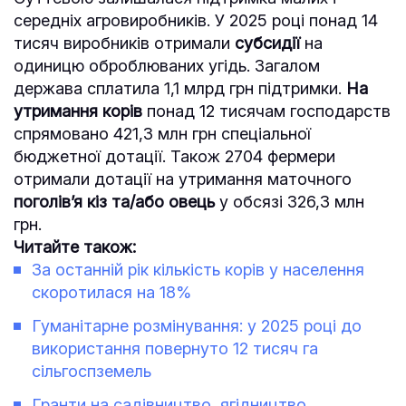
середніх агровиробників. У 2025 році понад 14
тисяч виробників отримали
субсидії
на
одиницю оброблюваних угідь. Загалом
держава сплатила 1,1 млрд грн підтримки.
На
утримання корів
понад 12 тисячам господарств
спрямовано 421,3 млн грн спеціальної
бюджетної дотації. Також 2704 фермери
отримали дотації на утримання маточного
поголів’я кіз та/або овець
у обсязі 326,3 млн
грн.
Читайте також:
За останній рік кількість корів у населення
скоротилася на 18%
Гуманітарне розмінування: у 2025 році до
використання повернуто 12 тисяч га
сільгоспземель
Гранти на садівництво, ягідництво,