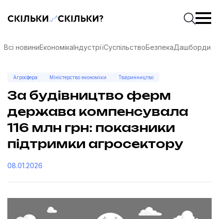
Скільки-скільки? — Медіа про суспільні дані
Введіть
Почати 
Всі новини
Економіка
Індустрії
Суспільство
Безпека
Дашборди
Агросфера
Міністерство економіки
Тваринництво
За будівництво ферм
держава компенсувала
116 млн грн: показники
підтримки агросектору
08.01.2026
соцмережах