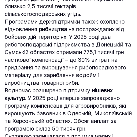
близько 2,5 тисячі гектарів
сільськогосподарських угідь.
Програмами держпідтримки також охоплено
відновлення
рибництва
на постраждалих від
бойових дій територіях. У 2025 році два
рибогосподарські підприємства в Донецькій та
Сумській областях отримали 775,1 тисячі грн
часткової компенсації – до 30% витрат на
придбання та вирощування рибопосадкового
матеріалу для зариблення водойм і
виробництва товарної риби.
Водночас розширено підтримку
нішевих
культур
. У 2025 році вперше запроваджено
програму компенсації для агровиробників, які
вирощують бавовник в Одеській, Миколаївській
та Херсонській областях. Обсяг виплат за
програмою склав 50 тисяч грн.
Суттєвою залишалася підтримка малих і