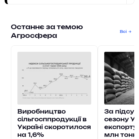
Останнє за темою
Всі
Агросфера
Виробництво
За підсу
сільгосппродукції в
сезону У
Україні скоротилося
експорту
на 1,6%
млн тонн