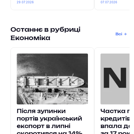
29.07.2026
07.07.2026
Останнє в рубриці
Всі
Економіка
Після зупинки
Частка п
портів український
кредитів 
експорт в липні
впала до
скоротився на 14%
за 17 рокі