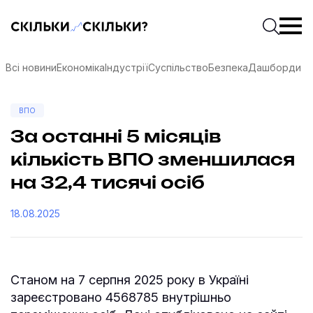
Скільки-скільки? — Медіа про суспільні дані
Введіть
Почати 
Всі новини
Економіка
Індустрії
Суспільство
Безпека
Дашборди
ВПО
За останні 5 місяців
кількість ВПО зменшилася
на 32,4 тисячі осіб
18.08.2025
Станом на 7 серпня 2025 року в Україні
соцмережах
зареєстровано 4568785 внутрішньо