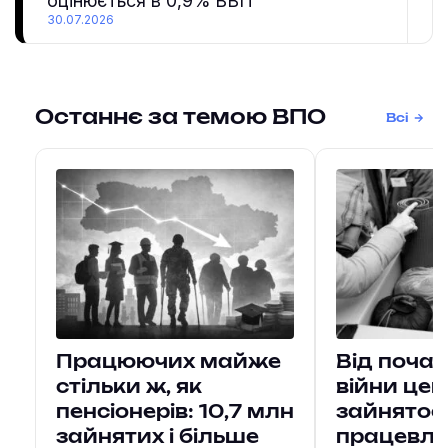
оцінюється в 0,9% ВВП
30.07.2026
Останнє за темою ВПО
Всі
Працюючих майже
Від почат
стільки ж, як
війни це
пенсіонерів: 10,7 млн
зайнятос
зайнятих і більше
працевл