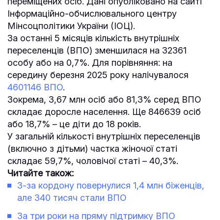
переміщених осіб. Дані опубліковано на сайті
Інформаційно-обчислювального центру
Мінсоцполітики України (ІОЦ).
За останні 5 місяців кількість внутрішніх
переселенців (ВПО) зменшилася на 32361
особу або на 0,7%. Для порівняння: на
середину березня 2025 року налічувалося
4601146 ВПО
.
Зокрема, 3,67 млн осіб або 81,3% серед ВПО
складає доросле населення. Ще 846639 осіб
або 18,7% – це діти до 18 років.
У загальній кількості внутрішніх переселенців
(включно з дітьми) частка жіночої статі
складає 59,7%, чоловічої статі – 40,3%.
Читайте також:
З-за кордону повернулися 1,4 млн біженців,
але 340 тисяч стали ВПО
За три роки на пряму підтримку ВПО