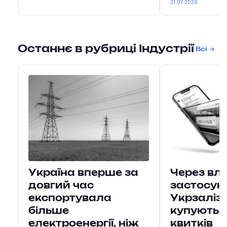
31.07.2026
Останнє в рубриці Індустрії
Всі
Україна вперше за
Через вл
довгий час
застосун
експортувала
Укрзаліз
більше
купують 7
електроенергії, ніж
квитків