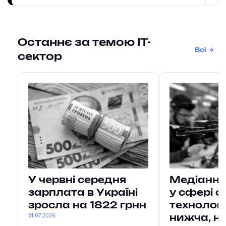
Останнє за темою IT-
Всі
сектор
У червні середня
Медіанна
зарплата в Україні
у сфері 
зросла на 1822 грнн
технологі
31.07.2026
нижча, ні