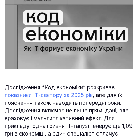
Дослідження “Код економіки” розкриває
показники ІТ-сектору за 2025 рік
, але для їх
пояснення також наводить попередні роки.
Дослідження включає не лише прямі дані, але
враховує і мультиплікативний ефект. Для
прикладу, одна гривня ІТ-галузі генерує ще 1,09
грн в економіці, а один спеціаліст оплачує