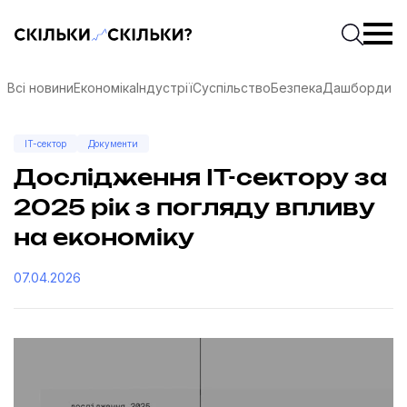
Скільки-скільки? — Медіа про суспільні дані
Введіть
Почати 
Всі новини
Економіка
Індустрії
Суспільство
Безпека
Дашборди
IT-сектор
Документи
Дослідження IT-сектору за
2025 рік з погляду впливу
на економіку
07.04.2026
соцмережах